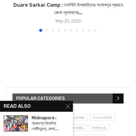
Duare Sarkar Camp : তপশিলি উপজাতিদের শংসাপত্র প্রদানে
জেলা প্রশাসনের...
May 25, 2023
POPULAR CATEGORIES
READ ALSO
Midnapore :
UNCATEGORIZED
(107)
আজকের সেরা ১০
(2598)
ই-পেপার
(2107)
প্রকাশ্যে বিজেপির
খেলাধূলো
(5)
জেলার খবর
(602)
ঝাড়গ্রাম
(388)
দিনপঞ্জিকা
(1)
গোষ্ঠীদ্বন্দ্ব, জেলা...