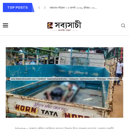
TOP POSTS
আজকের পত্রিকা – ৯ আগস্ট ২০২৬, রবিবার– ২৩...
Home
»
অজ্ঞাত পরিচয় ব্যক্তির মৃতদেহ উদ্ধার ঘিরে চাঞ্চল্য ছড়ালো বেলদার অর্জুনি