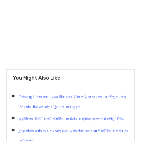
You Might Also Like
Driving Licence : ২৪০ টাকায় ড্রাইভিং লাইসেন্সের মেলা মেদিনীপুরে, দেখে
নিন কোন থানা এলাকার বাসিন্দাদের কবে সুযোগ
অ্যান্টিজেন টেস্টে রিপোর্ট পজিটিভ, করোনায় আক্রান্ত হলেন নারায়ণগড় বিডিও
চন্দ্রকোনায় এবার করোনায় আক্রান্ত হলেন পঞ্চায়েতের এক্সিকিউটিভ অফিসার সহ
মোট ৩ জন