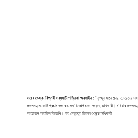
ওয়েব ডেস্ক, বিপ্লবী সব্যসাচী পত্রিকা অনলাইন :
“তৃণমূল মানে চোর, চোরেদের সঙ্
জঙ্গলমহলে ভোট প্রচার শুরু করলেন বিজেপি নেতা শুভেন্দু অধিকারী। রবিবার জঙ্গলমহলে
আয়োজন করেছিল বিজেপি। যার নেতৃত্বে ছিলেন শুভেন্দু অধিকারী।