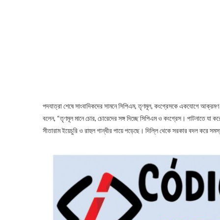
পদযাত্রা শেষে সাংবাদিকদের সামনে সিপিএম, তৃণমূল, কংগ্রেসকে একযোগে আক্রমণ করেন
বলেন, “তৃণমূল মানে চোর, চোরেদের সঙ্গ দিচ্ছে সিপিএম ও কংগ্রেস। পাটনাতে যা করে
সীতারাম ইয়েচুরি ও রাহুল গান্ধীর পায়ে পড়েছে। দিল্লি থেকে সরকার বদল করে স