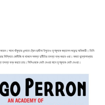
। সাথে বাঁকুড়ার ওন্দাতে ট্রেন দুর্ঘটনা ইসুতেও তৃণমূলকে জড়ালেন শুভেন্দু অধিকারী। তিনি
ছে দিল্লিতে মোদীজি না থাকলে সমস্ত দুর্নীতির তদন্ত বন্ধ করবে ওরা। মমতা বন্দ্যোপাধ্যায়
মস্ত তদন্ত বন্ধ করতে চায়। সিপিএমকে ভোট দেওয়া মানে তৃণমূলকে ভোট দেওয়া।