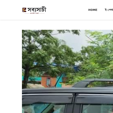
HOME
ই-পেপা