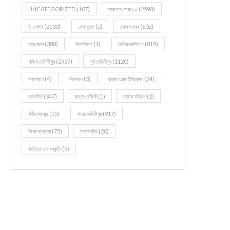
UNCATEGORIZED
(107)
আজকের সেরা ১০
(2598)
ই-পেপার
(2100)
খেলাধূলো
(5)
জেলার খবর
(602)
ঝাড়গ্রাম
(388)
দিনপঞ্জিকা
(1)
দৈনিক রাশিফল
(819)
পশ্চিম মেদিনীপুর
(2937)
পূর্ব মেদিনীপুর
(1120)
বন্যপ্রাণ
(4)
বিনোদন
(3)
ভ্রমণ এবং তীর্থকেন্দ্র
(24)
রাজনীতি
(347)
রান্না-রেসিপী
(1)
লাইফ স্টাইল
(2)
শরীর স্বাস্থ্য
(15)
শহর মেদিনীপুর
(917)
শিক্ষা ব্যবস্থা
(75)
সম্পাদকীয়
(20)
সাহিত্য ও সংস্কৃতি
(5)