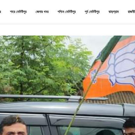
র
শহর মেদিনীপুর
জেলার খবর
পশ্চিম মেদিনীপুর
পূর্ব মেদিনীপুর
ঝাড়গ্রাম
রাজনী