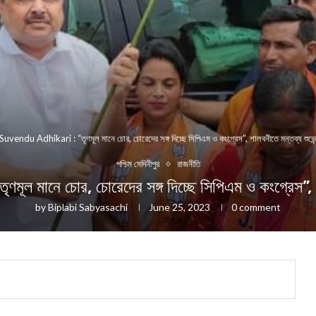
Suvendu Adhikari : “তৃণমূল মানে চোর, চোরেদের সঙ্গ দিচ্ছে সিপিএম ও কংগ্রেস”, শালবনীতে মন্তব্য শুভেন্
পশ্চিম মেদিনীপুর
রাজনীতি
নে চোর, চোরেদের সঙ্গ দিচ্ছে সিপিএম ও কংগ্রেস”, শালব
by
Biplabi Sabyasachi
June 25, 2023
0 comment