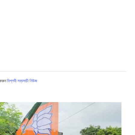
 করুন
বিপ্লবী সব্যসাচী নিউজ