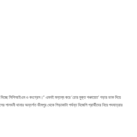
গ দিচ্ছে সিপিআইএম ও কংগ্রেস।” এমনই মন্তব্য করে ‘চোর মুক্ত পঞ্চায়েত’ গড়ার ডাক দিয়ে
র শালবনী থানার অন্তর্গত ভীমপুর থেকে পিড়াকাটা পর্যন্ত বিজেপি প্রার্থীদের নিয়ে পদযাত্রার