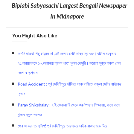
– Biplabi Sabyasachi Largest Bengali Newspaper
In Midnapore
You Might Also Like
অশনি হাওয়া পিছু ছাড়ছে না ,দুই জেলায় মোট আক্রান্ত ৩৮। ঘাটাল মহকুমায়
২১,নারায়ণগড়ে ১০,করোনায় প্রথম খাতা খুলল খেজুরি। করোনা মুক্ত তকমা পেল
জেলা ঝাড়গ্রাম
Road Accident : পূর্ব মেদিনীপুরে দাঁড়িয়ে থাকা লরিতে ধাক্কা মোটর বাইকের
,মৃত ১
Paray Shikshalay : ৭ ই ফেব্রুয়ারি থেকে শুরু ‘পাড়ায় শিক্ষালয়’, ধাপে ধ‍াপে
খুলবে স্কুল-কলেজ
ফের আক্রান্ত পুলিশ! পূর্ব মেদিনীপুরে তারস্বরে মাইক বাজানোকে ঘিরে