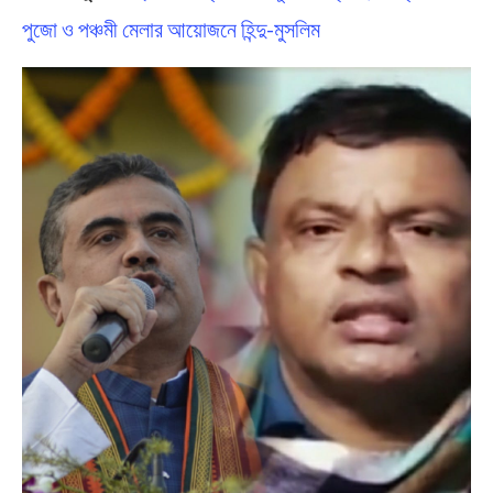
পুজো ও পঞ্চমী মেলার আয়োজনে হিন্দু-মুসলিম