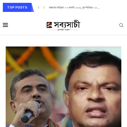
TOP POSTS
আজকের পত্রিকা – ৬ আগস্ট ২০২৬, বৃহস্পতিবার– ২০...