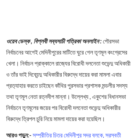
ওয়েব ডেস্ক , বিপ্লবী সব্যসাচী পত্রিকা অনলাইন :
পৌরসভা
নির্বাচনের আগেই মেদিনীপুরের মাটিতে ঘুরে গেল তৃণমূল কংগ্রেসের
খেলা। নির্বাচন প্রাক্কালে রাজ‍্যের বিরোধী দলনেতা শুভেন্দু অধিকারী
ও তাঁর ভাই দিব্যেন্দু অধিকারীর বিরুদ্ধে দায়ের করা মামলা এবার
প্রত‍্যাহার করতে চাইছেন কাঁথির পুরসভার প্রশাসক মন্ডলীর সদস্য
তথা তৃণমূল নেতা রত্নদীপ মান্না। উল্লেখ্য , একুশের বিধানসভা
নির্বাচনে তৃণমূলের জয়ের পর বিরোধী দলনেতা শুভেন্দু অধিকারীর
বিরুদ্ধে ত্রিপল চুরি নিয়ে মামলা দায়ের করা হয়েছিল।
আরও পড়ুন:-
সম্প্রীতির চিত্র মেদিনীপুর সদর ব্লকে, সরস্বতী