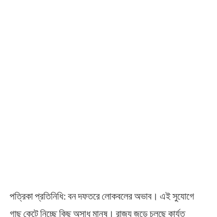
পত্রিকা প্রতিনিধি: বন দফতরে লোকবলের অভাব। এই সুযোগে
গাছ কেটে নিচ্ছে কিছু অসাধু মানুষ। রাজ্য জুড়ে চলছে কার্যত