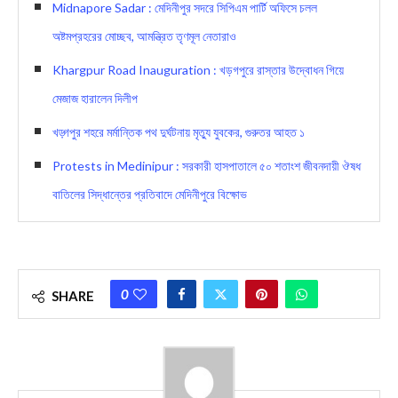
Midnapore Sadar : মেদিনীপুর সদরে সিপিএম পার্টি অফিসে চলল
অষ্টমপ্রহরের মোচ্ছব, আমন্ত্রিত তৃণমূল নেতারাও
Khargpur Road Inauguration : খড়গপুরে রাস্তার উদ্বোধন গিয়ে
মেজাজ হারালেন দিলীপ
খড়্গপুর শহরে মর্মান্তিক পথ দুর্ঘটনায় মৃত্যু যুবকের, গুরুতর আহত ১
Protests in Medinipur : সরকারী হাসপাতালে ৫০ শতাংশ জীবনদায়ী ঔষধ
বাতিলের সিদ্ধান্তের প্রতিবাদে মেদিনীপুরে বিক্ষোভ
0
SHARE