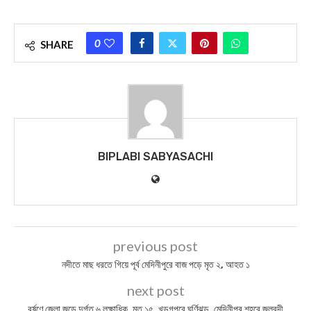
0
SHARE
BIPLABI SABYASACHI
previous post
নদীতে মাছ ধরতে গিয়ে পূর্ব মেদিনীপুরে বাজ পড়ে মৃত ২, আহত ১
next post
বর্ষণে জেলা জুড়ে দুর্গত ৬ লক্ষাধিক, মৃত ১৫, খড়্গপুরে ঘূর্ণিঝড়, মেদিনীপুর শহরে জলবন্দী