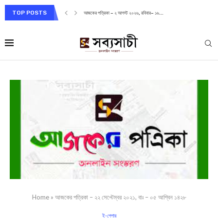
TOP POSTS
আজকের পত্রিকা – ২ আগস্ট ২০২৬, রবিবার– ১৬...
Home
»
আজকের পত্রিকা – ২২ সেপ্টেম্বর ২০২১, বাঃ – ০৫ আশ্বিন ১৪২৮
ই-পেপার