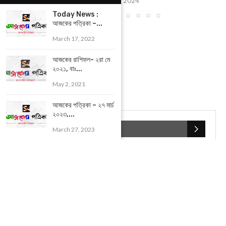
January 12, 2024
Today News :
আজকের পত্রিকা –...
March 17, 2022
আজকের রাশিফল- ২রা মে
২০২১, বাঃ...
May 2, 2021
আজকের পত্রিকা – ২৭ মার্চ
২০২৩,...
POPULAR CATEGORIES
March 27, 2023
UNCATEGORIZED
(107)
আজকের সেরা ১০
(2598)
ই-পেপার
(2100)
খেলাধূলো
(5)
জেলার খবর
(602)
ঝাড়গ্রাম
(388)
দিনপঞ্জিকা
(1)
দৈনিক রাশিফল
(819)
পশ্চিম মেদিনীপুর
(2937)
পূর্ব মেদিনীপুর
(1120)
বন্যপ্রাণ
(4)
বিনোদন
(3)
ভ্রমণ এবং তীর্থকেন্দ্র
(24)
রাজনীতি
(347)