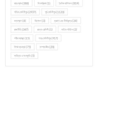
ঝাড়গ্রাম
(388)
দিনপঞ্জিকা
(1)
দৈনিক রাশিফল
(819)
পশ্চিম মেদিনীপুর
(2937)
পূর্ব মেদিনীপুর
(1120)
বন্যপ্রাণ
(4)
বিনোদন
(3)
ভ্রমণ এবং তীর্থকেন্দ্র
(24)
রাজনীতি
(347)
রান্না-রেসিপী
(1)
লাইফ স্টাইল
(2)
শরীর স্বাস্থ্য
(15)
শহর মেদিনীপুর
(917)
শিক্ষা ব্যবস্থা
(75)
সম্পাদকীয়
(20)
সাহিত্য ও সংস্কৃতি
(5)