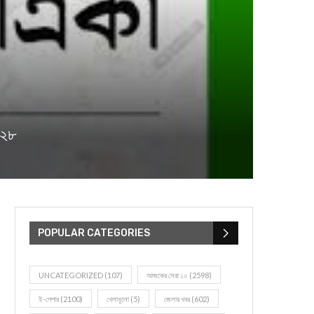
৪২৮
POPULAR CATEGORIES
UNCATEGORIZED
(107)
আজকের সেরা ১০
(2598)
ই-পেপার
(2100)
খেলাধূলো
(5)
জেলার খবর
(602)