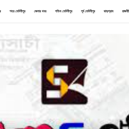
র
শহর মেদিনীপুর
জেলার খবর
পশ্চিম মেদিনীপুর
পূর্ব মেদিনীপুর
ঝাড়গ্রাম
রাজনী