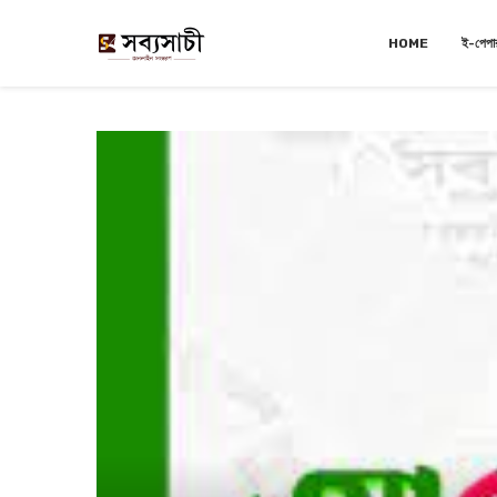
HOME
ই-পেপা