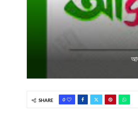
আজ
0
SHARE