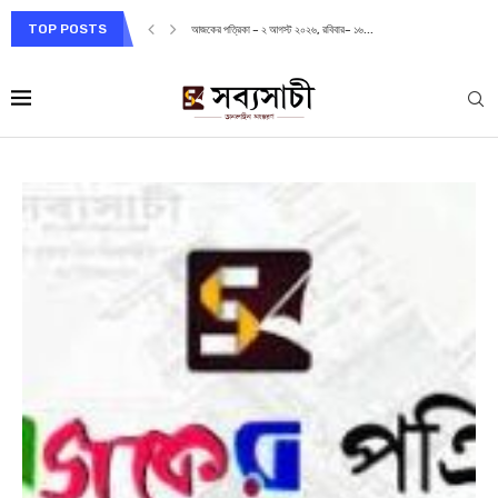
TOP POSTS
আজকের পত্রিকা – ২ আগস্ট ২০২৬, রবিবার– ১৬...