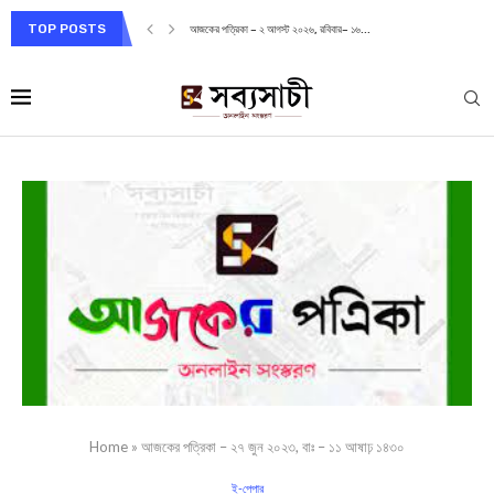
TOP POSTS
আজকের পত্রিকা – ২ আগস্ট ২০২৬, রবিবার– ১৬...
Home
»
আজকের পত্রিকা – ২৭ জুন ২০২৩, বাঃ – ১১ আষাঢ় ১৪৩০
ই-পেপার