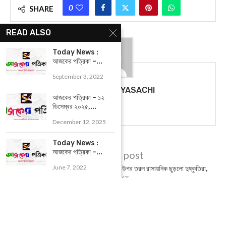
0
SHARE
READ ALSO
Today News :
আজকের পত্রিকা –...
September 3, 2022
BIPLABI SABYASACHI
আজকের পত্রিকা – ১২
ডিসেম্বর ২০২৫,...
December 12, 2025
Today News :
আজকের পত্রিকা –...
previous post
June 7, 2022
Midnapore : মেদিনীপুর শহরে দুই মহিলার উপর তরল রাসায়নিক ছুড়লো দুষ্কৃতিরা,
গ্রেফতার এক
next post
আজকের রাশিফল – ২৭ জুন ২০২৩, বাঃ – ১১ আষাঢ় ১৪৩০