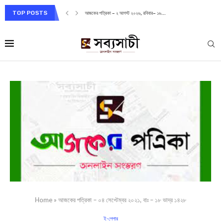
TOP POSTS
আজকের পত্রিকা – ২ আগস্ট ২০২৬, রবিবার– ১৬...
Home
»
আজকের পত্রিকা – ০৪ সেপ্টেম্বর ২০২১, বাঃ – ১৮ ভাদ্র ১৪২৮
ই-পেপার