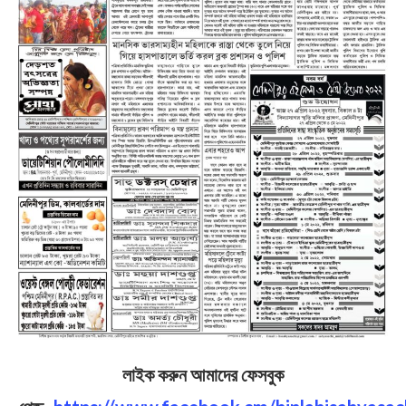
লাইক করুন আমাদের ফেসবুক