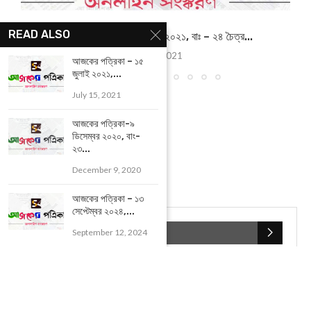
READ ALSO
আজকের পত্রিকা – ৭ এপ্রিল ২০২১, বাঃ – ২৪ চৈত্র...
April 7, 2021
আজকের পত্রিকা – ১৫
জুলাই ২০২১,...
July 15, 2021
আজকের পত্রিকা-৯
ডিসেম্বর ২০২০, বাং-
২৩...
December 9, 2020
আজকের পত্রিকা – ১৩
সেপ্টেম্বর ২০২৪,...
POPULAR CATEGORIES
September 12, 2024
UNCATEGORIZED
(107)
আজকের সেরা ১০
(2598)
ই-পেপার
(2106)
খেলাধূলো
(5)
জেলার খবর
(602)
ঝাড়গ্রাম
(388)
দিনপঞ্জিকা
(1)