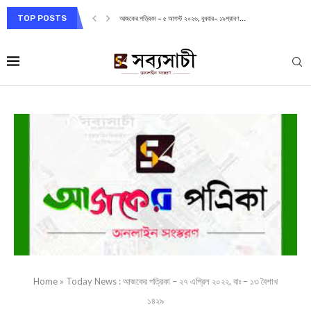
TOP POSTS
আজকের পত্রিকা – ৫ আগস্ট ২০২৬, বুধবার– ১৯শ্রাবণ...
Home
»
Today News : আজকের পত্রিকা – ২৭ এপ্রিল ২০২২, বাঃ – ১৩ বৈশাখ
১৪২৯