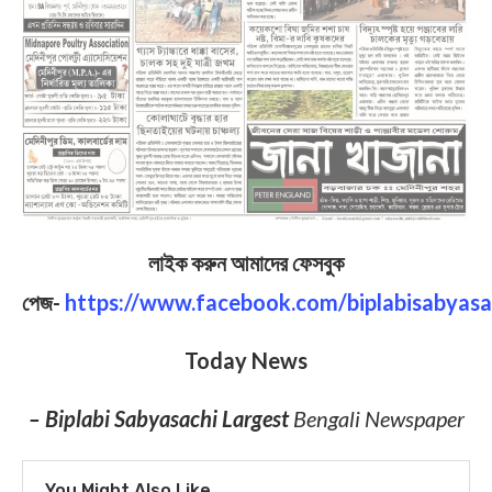
লাইক করুন আমাদের ফেসবুক
পেজ-
https://www.facebook.com/biplabisabyasa
Today News
– Biplabi Sabyasachi Largest
Bengali Newspaper
You Might Also Like