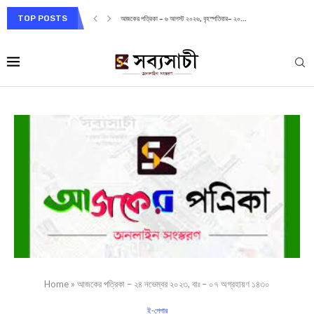
TOP POSTS
আজকের পত্রিকা – ৬ আগস্ট ২০২৬, বৃহস্পতিবার– ২০...
Home
»
আজকের পত্রিকা – ২৪ নভেম্বর ২০২৩, বাঃ – ০৭ অগ্রহায়ণ ১৪৩০
ই-পেপার