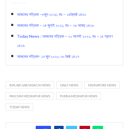
আজকের পত্রিকা –৮জুন ২০২৫, বাঃ – ২৪জ্যৈষ্ঠ ১৪৩২
আজকের পত্রিকা – ১৪ জুলাই ২০২১, বাঃ – ২৯ আষাঢ় ১৪২৮
Today News : আজকের পত্রিকা – ০১ আগস্ট ২০২২, বাঃ – ১৫ শ্রাবণ
১৪২৯
আজকের পত্রিকা- ১৩ জুন ২০২০, ৩০ জৈষ্ঠ ১৪২৭
BIPLABI SABYASACHI NEWS
DAILY NEWS
MIDNAPORE NEWS
PASCHIM MEDINIPUR NEWS
PURBA MEDINIPUR NEWS
TODAY NEWS