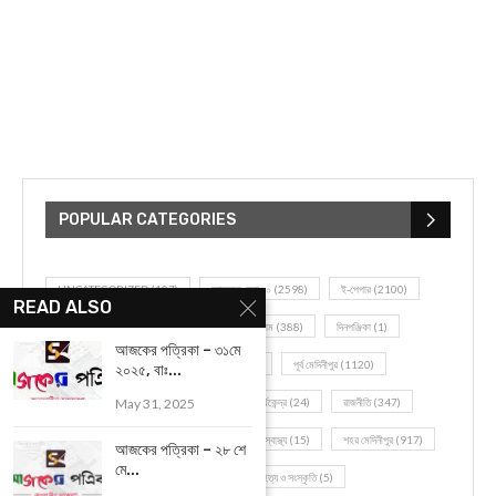
POPULAR CATEGORIES
UNCATEGORIZED
(107)
আজকের সেরা ১০
(2598)
ই-পেপার
(2100)
READ ALSO
খেলাধূলো
(5)
জেলার খবর
(602)
ঝাড়গ্রাম
(388)
দিনপঞ্জিকা
(1)
আজকের পত্রিকা – ৩১মে
দৈনিক রাশিফল
(819)
পশ্চিম মেদিনীপুর
(2937)
পূর্ব মেদিনীপুর
(1120)
২০২৫, বাঃ...
May 31, 2025
বন্যপ্রাণ
(4)
বিনোদন
(3)
ভ্রমণ এবং তীর্থকেন্দ্র
(24)
রাজনীতি
(347)
রান্না-রেসিপী
(1)
লাইফ স্টাইল
(2)
শরীর স্বাস্থ্য
(15)
শহর মেদিনীপুর
(917)
আজকের পত্রিকা – ২৮ শে
মে...
শিক্ষা ব্যবস্থা
(75)
সম্পাদকীয়
(20)
সাহিত্য ও সংস্কৃতি
(5)