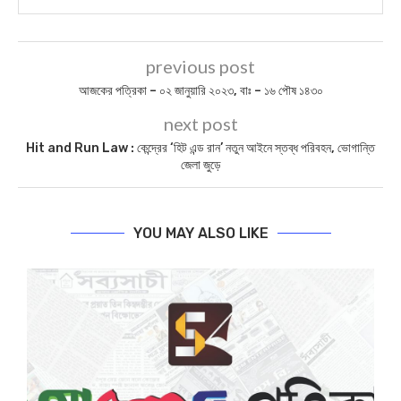
0
SHARE
BIPLABI SABYASACHI
previous post
আজকের পত্রিকা – ০২ জানুয়ারি ২০২৩, বাঃ – ১৬ পৌষ ১৪৩০
next post
Hit and Run Law : কেন্দ্রের ‘হিট এন্ড রান’ নতুন আইনে স্তব্ধ পরিবহন, ভোগান্তি
জেলা জুড়ে