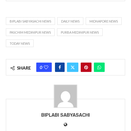
You Might Also Like
আজকের পত্রিকা – ৩০ মে ২০২৩, বাঃ – ১৫ জ্যৈষ্ঠ ১৪৩০
আজকের পত্রিকা – ১৮ নভেম্বর ২০২২, বাঃ – ০১ অগ্রহায়ণ ১৪২৯
আজকের পত্রিকা – ২২ নভেম্বর ২০২১, বাঃ – ০৫ অগ্রহায়ণ ১৪২৮
আজকের পত্রিকা – ০৮ অক্টোবর ২০২৩, বাঃ – ২০ আশ্বিন ১৪৩০
BIPLABI SABYASACHI NEWS
DAILY NEWS
MIDNAPORE NEWS
PASCHIM MEDINIPUR NEWS
PURBA MEDINIPUR NEWS
TODAY NEWS