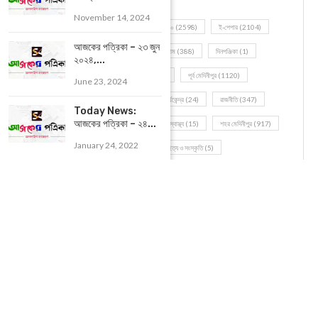
November 14, 2024
আজকের পত্রিকা – ২৩ জুন
২০২৪,...
June 23, 2024
Today News:
আজকের পত্রিকা – ২৪...
January 24, 2022
POPULAR CATEGORIES
UNCATEGORIZED
(107)
আজকের সেরা ১০
(2598)
ই-পেপার
(2104)
খেলাধূলো
(5)
জেলার খবর
(602)
ঝাড়গ্রাম
(388)
দিনপঞ্জিকা
(1)
দৈনিক রাশিফল
(819)
পশ্চিম মেদিনীপুর
(2937)
পূর্ব মেদিনীপুর
(1120)
বন্যপ্রাণ
(4)
বিনোদন
(3)
ভ্রমণ এবং তীর্থকেন্দ্র
(24)
রাজনীতি
(347)
রান্না-রেসিপী
(1)
লাইফ স্টাইল
(2)
শরীর স্বাস্থ্য
(15)
শহর মেদিনীপুর
(917)