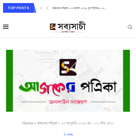
TOP POSTS
আজকের পত্রিকা – ৬ আগস্ট ২০২৬, বৃহস্পতিবার– ২০...
Home
»
আজকের পত্রিকা – ০৩ জানুয়ারি ২০২৩, বাঃ – ১৭ পৌষ ১৪৩০
ই-পেপার