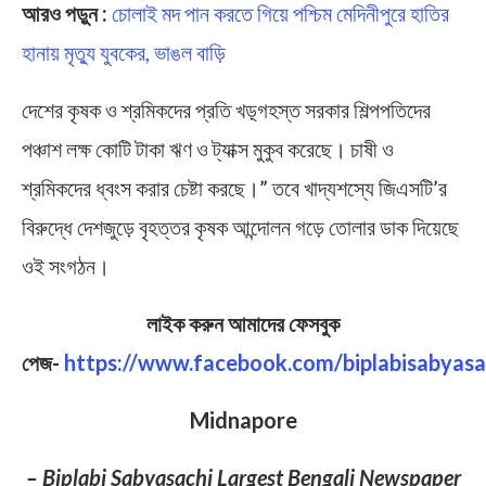
আরও পড়ুন :
চোলাই মদ পান করতে গিয়ে পশ্চিম মেদিনীপুরে হাতির
হানায় মৃত্যু যুবকের, ভাঙল বাড়ি
দেশের কৃষক ও শ্রমিকদের প্রতি খড়্গহস্ত সরকার শিল্পপতিদের
পঞ্চাশ লক্ষ কোটি টাকা ঋণ ও ট্যাক্স মুকুব করেছে। চাষী ও
শ্রমিকদের ধ্বংস করার চেষ্টা করছে।” তবে খাদ্যশস্যে জিএসটি’র
বিরুদ্ধে দেশজুড়ে বৃহত্তর কৃষক আন্দোলন গড়ে তোলার ডাক দিয়েছে
ওই সংগঠন।
লাইক করুন আমাদের ফেসবুক
পেজ-
https://www.facebook.com/biplabisabyasa
Midnapore
– Biplabi Sabyasachi Largest Bengali Newspaper