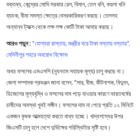
বক্তব্য, কেন্দ্রের মোদি সরকার রেল, বিমান, তেল খনি, কয়লা খনি
ব্যাংক, বীমা সমস্ত ক্ষেত্রে বেসরকারিকরণ করছে। তেলসহ
অন্যান্য ট্যাক্স থেকে লক্ষ লক্ষ কোটি টাকা আদায় করছে।
আরও পড়ুন :
“যোগ্যরা রাস্তায়, মন্ত্রীর ঘরে টাকা বস্তায় বস্তায়”,
মেদিনীপুর শহরে অবরোধ বিক্ষোভ
অথচ ফসলের এমএসপি (ন্যূনতম সহায়ক মূল্য) চালু করছে না।
জেলা সম্পাদক প্রভঞ্জন জানা বলেন, “সার, বীজ, কীটনাশক, বিদ্যুৎ,
ডিজেলের মূল্যবৃদ্ধি ও ফসলের দাম পড়ে যাওয়ার কারণে ভারতবর্ষের
চাষীদের অবস্থা খুবই সঙ্গীন। ফসলের দাম না পেয়ে প্রতি ১২ মিনিটে
একজন কৃষক আত্মহত্যা করতে বাধ্য হচ্ছে। খাদ্যশস্যের উপর
জিএসটি চালু হলে দেশে দুর্ভিক্ষের পরিস্থিতির সৃষ্টি হবে।