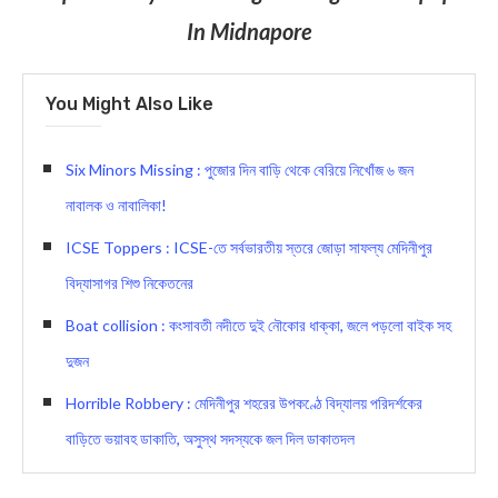
In Midnapore
You Might Also Like
Six Minors Missing : পুজোর দিন বাড়ি থেকে বেরিয়ে নিখোঁজ ৬ জন
নাবালক ও নাবালিকা!
ICSE Toppers : ICSE-তে সর্বভারতীয় স্তরে জোড়া সাফল্য মেদিনীপুর
বিদ্যাসাগর শিশু নিকেতনের
Boat collision : কংসাবতী নদীতে দুই নৌকোর ধাক্কা, জলে পড়লো বাইক সহ
দুজন
Horrible Robbery : মেদিনীপুর শহরের উপকণ্ঠে বিদ্যালয় পরিদর্শকের
বাড়িতে ভয়াবহ ডাকাতি, অসুস্থ সদস্যকে জল দিল ডাকাতদল