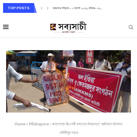
TOP POSTS
আজকের পত্রিকা – ২ আগস্ট ২০২৬, রবিবার– ১৬...
Home
»
Midnapore : খাদ্যশস্যে জিএসটি বসানোর সিদ্ধান্ত! প্রতিবাদে বিক্ষোভ
মেদিনীপুর শহরে