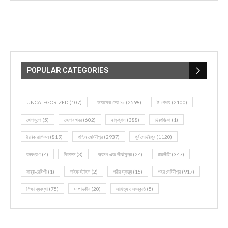
POPULAR CATEGORIES
UNCATEGORIZED
(107)
আজকের সেরা ১০
(2598)
ই-পেপার
(2100)
খেলাধূলো
(5)
জেলার খবর
(602)
ঝাড়গ্রাম
(388)
দিনপঞ্জিকা
(1)
দৈনিক রাশিফল
(819)
পশ্চিম মেদিনীপুর
(2937)
পূর্ব মেদিনীপুর
(1120)
বন্যপ্রাণ
(4)
বিনোদন
(3)
ভ্রমণ এবং তীর্থকেন্দ্র
(24)
রাজনীতি
(347)
রান্না-রেসিপী
(1)
লাইফ স্টাইল
(2)
শরীর স্বাস্থ্য
(15)
শহর মেদিনীপুর
(917)
শিক্ষা ব্যবস্থা
(75)
সম্পাদকীয়
(20)
সাহিত্য ও সংস্কৃতি
(5)