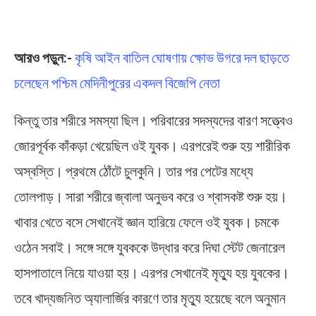
আরও পড়ুন:-
কৃষি আইন বাতিল ঘোষণায় ক্ষোভ উগরে দল ছাড়তে
চলেছেন পশ্চিম মেদিনীপুরের একদল বিজেপি নেতা
কিন্তু তার শরীরে সমস্যা ছিল। পরিবারের সদস্যদের বারণ সত্ত্বেও
জোরপূর্বক কাঁকড়া খেয়েছিল ওই যুবক। এরপরেই শুরু হয় শারীরিক
অস্বস্তি। প্রথমে ঠোঁটে চুলকুনি। তার পর পেটের মধ্যে
তোলপাড়। সারা শরীরে জ্বালা অনুভব করে ও শ্বাসকষ্ট শুরু হয়।
খাবার খেতে বসে সেখানেই জ্ঞান হারিয়ে ফেলে ওই যুবক। চমকে
ওঠেন সবাই। সঙ্গে সঙ্গে যুবককে উদ্ধার করে দিঘা স্টেট জেনারেল
হাসপাতালে নিয়ে যাওয়া হয়। এরপর সেখানেই মৃত্যু হয় যুবকের।
তবে খাদ্যজনিত অ্যালার্জির কারণে তার মৃত্যু হয়েছে বলে অনুমান