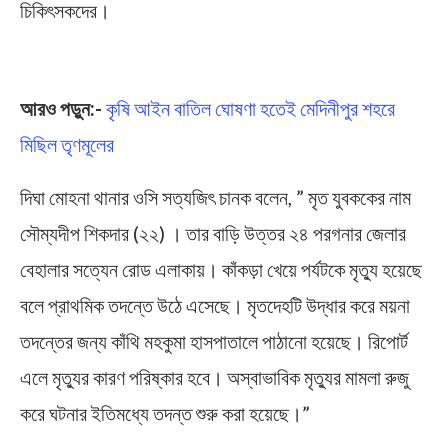
চিকিৎসকদের।
Digha
আরও পড়ুন:-
কৃষি আইন বাতিল ঘোষণা হতেই মেদিনীপুর শহরে
মিছিল তৃণমূলের
দিঘা মোহনা থানার ওসি সত্যজিৎ চানক বলেন, ” মৃত যুবককের নাম
সৌম্যদীপ শিকদার (২২) । তার বাড়ি উত্তর ২৪ পরগনার জেলার
বেহালার সত্যেন রোড এলাকায়। কাঁকড়া খেয়ে পর্যটকে মৃত্যু হয়েছে
বলে প্রাথমিক তদন্তে উঠে এসেছে। মৃতদেহটি উদ্ধার করে ময়না
তদন্তের জন্য কাঁথি মহকুমা হাসপাতালে পাঠানো হয়েছে। রিপোর্ট
এলে মৃত্যুর কারণ পরিষ্কার হবে। অস্বাভাবিক মৃত্যুর মামলা রুজু
করে ঘটনার ইতিমধ্যে তদন্ত শুরু করা হয়েছে।”