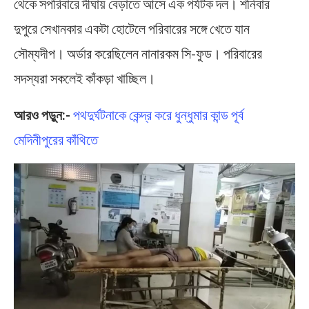
থেকে সপরিবারে দীঘায় বেড়াতে আসে এক পর্যটক দল। শনিবার
দুপুরে সেখানকার একটা হোটেলে পরিবারের সঙ্গে খেতে যান
সৌম্যদীপ। অর্ডার করেছিলেন নানারকম সি-ফুড। পরিবারের
সদস্যরা সকলেই কাঁকড়া খাচ্ছিল।
আরও পড়ুন:-
পথদুর্ঘটনাকে কেন্দ্র করে ধুন্ধুমার কান্ড পূর্ব
মেদিনীপুরের কাঁথিতে