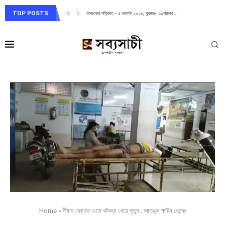
TOP POSTS
আজকের পত্রিকা – ৫ আগস্ট ২০২৬, বুধবার– ১৯শ্রাবণ...
Home
»
দীঘায় বেড়াতে এসে কাঁকড়া খেয়ে মৃত্যু , আতঙ্ক পর্যটন কেন্দ্রে