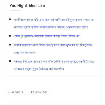
You Might Also Like
নাবালিকাকে ধর্ষনের অভিযোগ, জেল খেটে জামিন পেতেই যুবককে ফের অপহরনের
অভিযোগ পুরনো অভিযোগকারী নাবালিকার বিরুদ্ধে, গ্রেফতার করল পুলিশ
মেদিনীপুর পুরসভার চেয়ারম্যান হিসেবে দায়িত্ব নিলেন সৌমেন খান
করোনা আক্রান্ত মেলার পরেই গুড়গুড়িপালের গ্রাম জুড়ে করা হল জীবাণুনাশক
স্প্রে , শুনশান এলাকা
পঞ্চায়েত নির্বাচনের প্রস্তুতি শুরু পশ্চিম মেদিনীপুর জেলা তৃণমূলে, প্রার্থী ঠিক হবে
কলকাতায়, সন্ত্রাস মুক্ত নির্বাচনের বার্তা সভাপতির
KHARAGPUR
RAMMANDIR