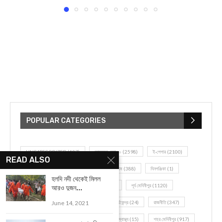
POPULAR CATEGORIES
UNCATEGORIZED
(107)
আজকের সেরা ১০
(2598)
ই-পেপার
(2100)
READ ALSO
খেলাধূলো
(5)
জেলার খবর
(602)
ঝাড়গ্রাম
(388)
দিনপঞ্জিকা
(1)
হলদি নদী থেকেই মিলল
দৈনিক রাশিফল
(819)
পশ্চিম মেদিনীপুর
(2937)
পূর্ব মেদিনীপুর
(1120)
আরও দুজন...
বন্যপ্রাণ
(4)
বিনোদন
(3)
ভ্রমণ এবং তীর্থকেন্দ্র
(24)
রাজনীতি
(347)
June 14, 2021
রান্না-রেসিপী
(1)
লাইফ স্টাইল
(2)
শরীর স্বাস্থ্য
(15)
শহর মেদিনীপুর
(917)