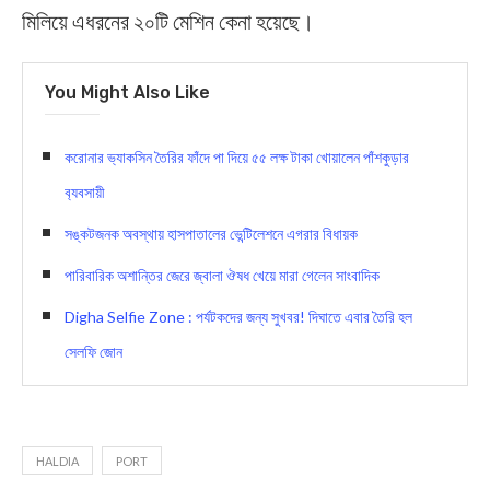
মিলিয়ে এধরনের ২০টি মেশিন কেনা হয়েছে।
You Might Also Like
করোনার ভ‍্যাকসিন তৈরির ফাঁদে পা দিয়ে ৫৫ লক্ষ টাকা খোয়ালেন পাঁশকুড়ার
ব‍্যবসায়ী
সঙ্কটজনক অবস্থায় হাসপাত‍ালের ভেন্টিলেশনে এগরার বিধায়ক
পারিবারিক অশান্তির জেরে জ্বালা ঔষধ খেয়ে মারা গেলেন সাংবাদিক
Digha Selfie Zone : পর্যটকদের জন্য সুখবর! দিঘাতে এবার তৈরি হল
সেলফি জোন
HALDIA
PORT