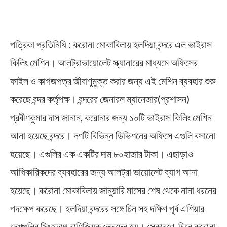
পত্রিকা প্রতিনিধি : করোনা মোকাবিলায় হলদিয়া বন্দরে এল ভাইরাস
কিলিং মেশিন। আলট্রাভায়োলেট স্ক্যানারের মাধ্যমে অফিসের
ফাইল ও কাগজপত্র জীবাণুমুক্ত করার জন্য এই মেশিন ব্যবহার শুরু
করেছে বন্দর কর্তৃপক্ষ। বন্দরের জেনারল ম্যানেজার(প্রশাসন)
প্রবীণকুমার দাস জানান, করোনার জন্য ১০টি ভাইরাস কিলিং মেশিন
আনা হয়েছে বন্দরে। দশটি বিভিন্ন ডিভিশনের অফিসে এগুলি বসানো
হয়েছে। এগুলির এক একটির দাম ৮০হাজার টাকা। এছাড়াও
আধিকারিকদের ব্যবহারের জন্য আলট্রা ভায়োলেট ব্যাগ আনা
হয়েছে। করোনা মোকাবিলায় জানুয়ারি মাসের শেষ থেকে নানা ধরনের
পদক্ষেপ করেছে। হলদিয়া বন্দরের সঙ্গে চিন সহ দক্ষিণ পূর্ব এশিয়ার
দেশগুলির সিংহভাগ বাণিজ্যিক লেনদেন হয়। সেকারণে, চিনে করোনা