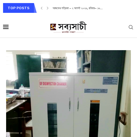
TOP POSTS
আজকের পত্রিকা – ২ আগস্ট ২০২৬, রবিবার– ১৬...