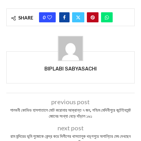
0
SHARE
BIPLABI SABYASACHI
previous post
শালবনী কোভিড হাসপাতালে মোট করোনায় আক্রান্ত ৭ জন, পশ্চিম মেদিনীপুরে কন্টেইনমেন্ট
জোনের সংখ্যা বেড়ে দাঁড়াল ১৬১
next post
রাম মন্দিরের ভূমি পুজোকে কেন্দ্র করে দিলীপের খাসতালুক খড়্গপুরে অশান্তির মেঘ দেখছেন