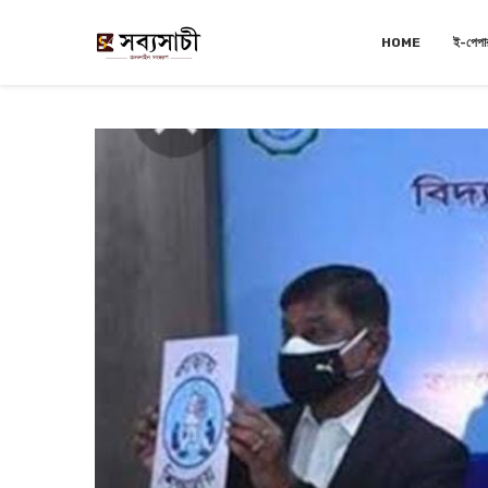
HOME
ই-পেপা