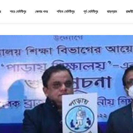
র
শহর মেদিনীপুর
জেলার খবর
পশ্চিম মেদিনীপুর
পূর্ব মেদিনীপুর
ঝাড়গ্রাম
রাজনী