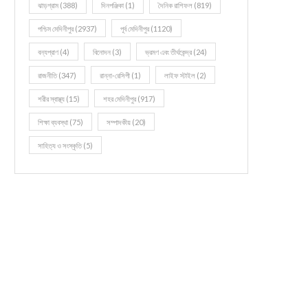
ঝাড়গ্রাম
(388)
দিনপঞ্জিকা
(1)
দৈনিক রাশিফল
(819)
পশ্চিম মেদিনীপুর
(2937)
পূর্ব মেদিনীপুর
(1120)
বন্যপ্রাণ
(4)
বিনোদন
(3)
ভ্রমণ এবং তীর্থকেন্দ্র
(24)
রাজনীতি
(347)
রান্না-রেসিপী
(1)
লাইফ স্টাইল
(2)
শরীর স্বাস্থ্য
(15)
শহর মেদিনীপুর
(917)
শিক্ষা ব্যবস্থা
(75)
সম্পাদকীয়
(20)
সাহিত্য ও সংস্কৃতি
(5)