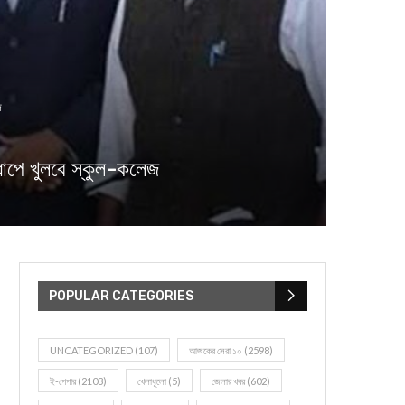
জ
াপে খুলবে স্কুল-কলেজ
POPULAR CATEGORIES
UNCATEGORIZED
(107)
আজকের সেরা ১০
(2598)
ই-পেপার
(2103)
খেলাধূলো
(5)
জেলার খবর
(602)