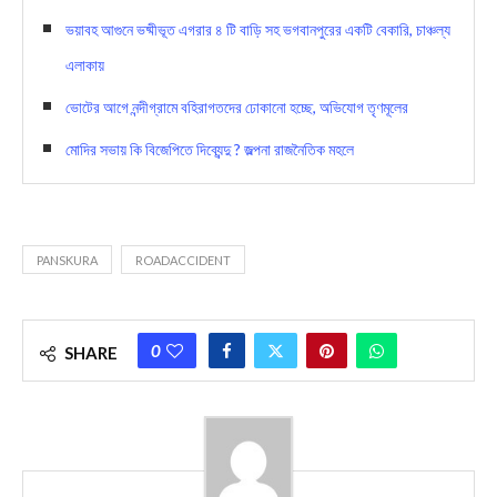
ভয়াবহ আগুনে ভষ্মীভূত এগরার ৪ টি বাড়ি সহ ভগবানপুরের একটি বেকারি, চাঞ্চল্য
এলাকায়
ভোটের আগে নন্দীগ্রামে বহিরাগতদের ঢোকানো হচ্ছে, অভিযোগ তৃণমূলের
মোদির সভায় কি বিজেপিতে দিব্যেন্দু ? জল্পনা রাজনৈতিক মহলে
PANSKURA
ROADACCIDENT
0
SHARE