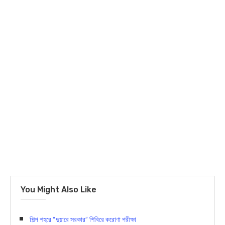
You Might Also Like
শিল্প শহরে “দুয়ারে সরকার” শিবিরে করোণা পরীক্ষা