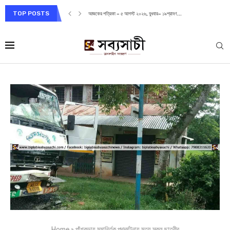
TOP POSTS
আজকের পত্রিকা – ৫ আগস্ট ২০২৬, বুধবার– ১৯শ্রাবণ...
Home
»
পাঁশকুড়ায় মমার্ন্তিক পথদূর্ঘটনায় মৃত‍্যু স্কুল ছাত্রীর