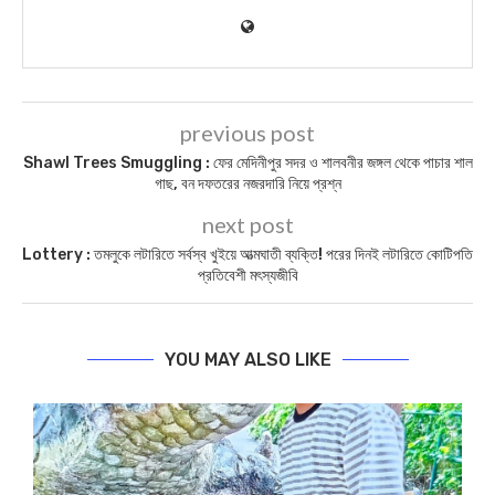
previous post
Shawl Trees Smuggling : ফের মেদিনীপুর সদর ও শালবনীর জঙ্গল থেকে পাচার শাল
গাছ, বন দফতরের নজরদারি নিয়ে প্রশ্ন
next post
Lottery : তমলুকে লটারিতে সর্বস্ব খুইয়ে আত্মঘাতী ব্যক্তি! পরের দিনই লটারিতে কোটিপতি
প্রতিবেশী মৎস্যজীবি
YOU MAY ALSO LIKE