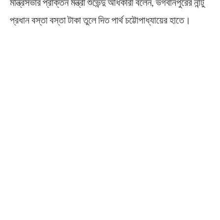
মন্ত্রিসভার প্রাক্তন মন্ত্রী শুভেন্দু অধিকারী বলেন, ভগবানপুরের নান্টু
প্রধান বস্তা বস্তা টাকা তুলে দিত পার্থ চট্টোপাধ্যায়ের হাতে।