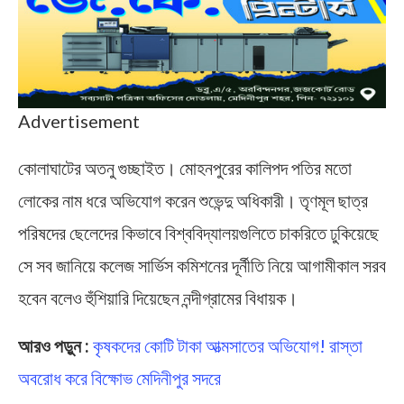
Advertisement
কোলাঘাটের অতনু গুচ্ছাইত। মোহনপুরের কালিপদ পতির মতো
লোকের নাম ধরে অভিযোগ করেন শুভেন্দু অধিকারী। তৃণমূল ছাত্র
পরিষদের ছেলেদের কিভাবে বিশ্ববিদ্যালয়গুলিতে চাকরিতে ঢুকিয়েছে
সে সব জানিয়ে কলেজ সার্ভিস কমিশনের দূর্নীতি নিয়ে আগামীকাল সরব
হবেন বলেও হুঁশিয়ারি দিয়েছেন নন্দীগ্রামের বিধায়ক।
আরও পড়ুন :
কৃষকদের কোটি টাকা আত্মসাতের অভিযোগ! রাস্তা
অবরোধ করে বিক্ষোভ মেদিনীপুর সদরে