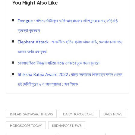
You Might Also Like
Dengue : পশ্চিম মেদিনীপুরে ডেঙ্গি আক্রান্তের হদিশ চন্দ্রকোনায়, তড়িঘড়ি
ব্যবস্থা পুরসভার
Elephant Attack : শালবনীতে হাতির হানায় ভাঙল বাড়ি, দেওয়াল চাপা পড়ে
গুরুতর জখম এক বৃদ্ধা
বেলপাহাড়িতে নিয়ন্ত্রণ হারিয়ে পানের দোকানে ঢুকে পড়ল বুলেরো
Shiksha Ratna Award 2022 : রাজ্য সরকারের শিক্ষারত্ন সম্মান পেলেন
দুই মেদিনীপুরের ৬ ও ঝাড়গ্রামের ১ জন শিক্ষক
BIPLABI SABYASACHI NEWS
DAILY HOROSCOPE
DAILY NEWS
HOROSCOPE TODAY
MIDNAPORE NEWS