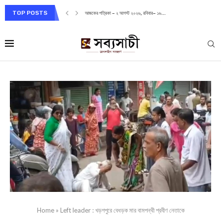
TOP POSTS
আজকের পত্রিকা – ২ আগস্ট ২০২৬, রবিবার– ১৬...
Home
»
Left leader : খড়গপুরে বেধড়ক মার বামপন্থী প্রবীণ নেতাকে