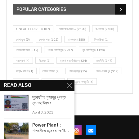
POPULAR CATEGORIES
UNCATEGORIZED
(107)
আজকের সেরা ১০
(2598)
ই-পেপার
(2100)
খেলাধূলো
(5)
জেলার খবর
(602)
ঝাড়গ্রাম
(388)
দিনপঞ্জিকা
(1)
দৈনিক রাশিফল
(819)
পশ্চিম মেদিনীপুর
(2937)
পূর্ব মেদিনীপুর
(1120)
বন্যপ্রাণ
(4)
বিনোদন
(3)
ভ্রমণ এবং তীর্থকেন্দ্র
(24)
রাজনীতি
(347)
রান্না-রেসিপী
(1)
লাইফ স্টাইল
(2)
শরীর স্বাস্থ্য
(15)
শহর মেদিনীপুর
(917)
শিক্ষা ব্যবস্থা
(75)
সম্পাদকীয়
(20)
সাহিত্য ও সংস্কৃতি
(5)
READ ALSO
সুতাহাটায় গৃহবধূর ঝুলন্ত
মৃতদেহ উদ্ধার
April 3, 2021
Power Plant :
শালবনীতে ৬,০০০ কোটি...