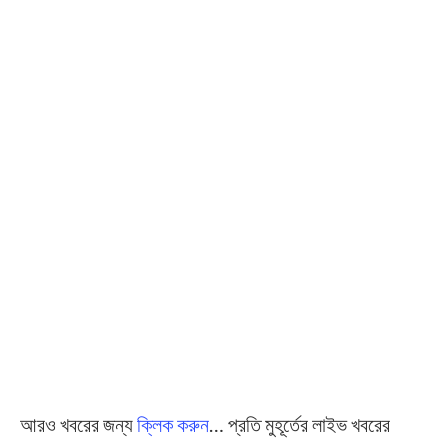
আরও খবরের জন্য
ক্লিক করুন
… প্রতি মুহূর্তের লাইভ খবরের