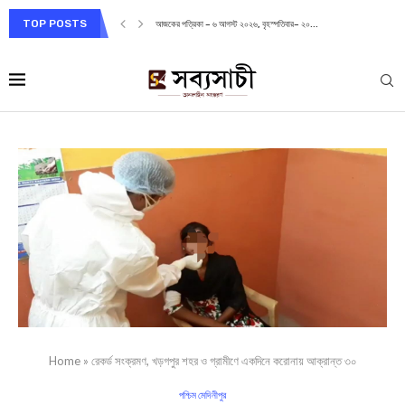
TOP POSTS
আজকের পত্রিকা – ৬ আগস্ট ২০২৬, বৃহস্পতিবার– ২০...
Home
»
রেকর্ড সংক্রমণ, খড়গপুর শহর ও গ্রামীণে একদিনে করোনায় আক্রান্ত ৩০
পশ্চিম মেদিনীপুর