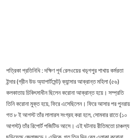
পত্রিকা প্রতিনিধি : দক্ষিণ পূর্ব রেলওয়ের খড়্গপুর শাখায় কর্মরতা
ইন্দার (গ্রীন উড অ্যাপার্টমেন্ট) ক্যান্সার আক্রান্ত মহিলা (৫৬)
কলকাতায় চিকিৎসাধীন ছিলেন করোনা আক্রান্ত হয়ে। সম্প্রতি
তিনি করোনা মুক্ত হয়ে, ফিরে এসেছিলেন। ফিরে আসার পর পুনরায়
গত ৮ ই আগস্ট তাঁর লালারস সংগ্রহ করা হলে, সোমবার রাতে (১০
আগস্ট) তাঁর রিপোর্ট পজিটিভ আসে। এই ঘটনায় রীতিমতো চাঞ্চল্য
ছড়িয়েছে জেলাজুড়ে। এদিকে, গত তিন দিন রেল এলাকা করোনা