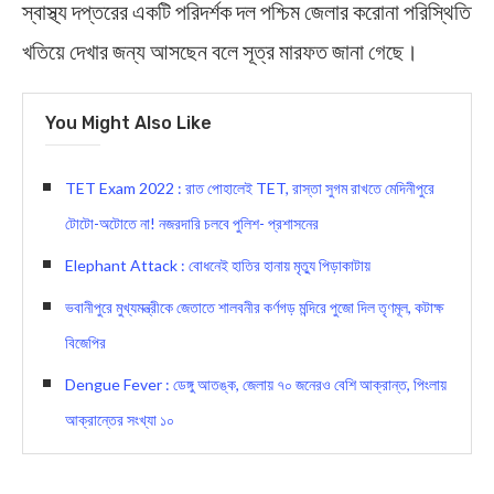
স্বাস্থ্য দপ্তরের একটি পরিদর্শক দল পশ্চিম জেলার করোনা পরিস্থিতি
খতিয়ে দেখার জন্য আসছেন বলে সূত্র মারফত জানা গেছে।
You Might Also Like
TET Exam 2022 : র‍াত পোহালেই TET, র‍াস্তা সুগম রাখতে মেদিনীপুরে
টোটো-অটোতে না! নজরদারি চলবে পুলিশ- প্রশাসনের
Elephant Attack : বোধনেই হাতির হানায় মৃত্যু পিড়াকাটায়
ভবানীপুরে মুখ্যমন্ত্রীকে জেতাতে শালবনীর কর্ণগড় মন্দিরে পুজো দিল তৃণমূল, কটাক্ষ
বিজেপির
Dengue Fever : ডেঙ্গু আতঙ্ক, জেলায় ৭০ জনেরও বেশি আক্রান্ত, পিংলায়
আক্রান্তের সংখ্যা ১০