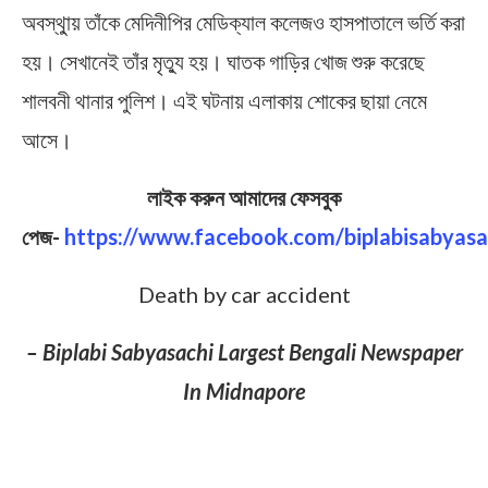
অবস্থাু্য় তাঁকে মেদিনীপির মেডিক্যাল কলেজও হাসপাতালে ভর্তি করা
হয়। সেখানেই তাঁর মৃত্যু হয়। ঘাতক গাড়ির খোজ শুরু করেছে
শালবনী থানার পুলিশ। এই ঘটনায় এলাকায় শোকের ছায়া নেমে
আসে।
লাইক করুন আমাদের ফেসবুক
পেজ-
https://www.facebook.com/biplabisabyasa
Death by car accident
– Biplabi Sabyasachi Largest Bengali Newspaper
In Midnapore
পত্রিকা প্রতিনিধি: শালবনী থানার গোবরুতে গাড়ির ধাক্কায় মৃত্যু
হল এক সাইকেল আরোহীর( বিরু সিং) । সোমবার সাত সকালে