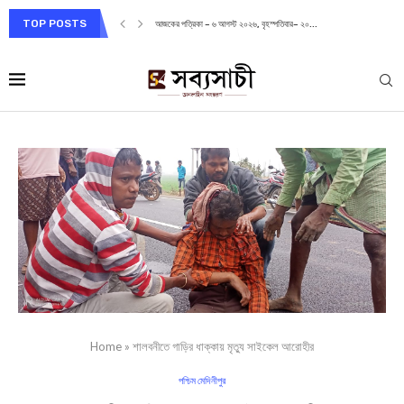
TOP POSTS
আজকের পত্রিকা – ৬ আগস্ট ২০২৬, বৃহস্পতিবার– ২০...
Home
»
শালবনীতে গাড়ির ধাক্কায় মৃত্যু সাইকেল আরোহীর
পশ্চিম মেদিনীপুর