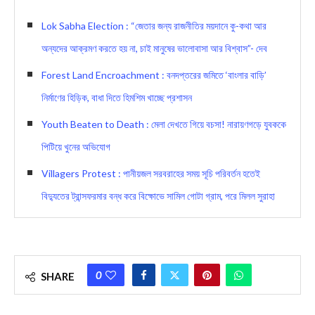
Lok Sabha Election : “জেতার জন্য রাজনীতির ময়দানে কু-কথা আর
অন্যদের আক্রমণ করতে হয় না, চাই মানুষের ভালোবাসা আর বিশ্বাস”- দেব
Forest Land Encroachment : বনদপ্তরের জমিতে ‘বাংলার বাড়ি’
নির্মাণের হিড়িক, বাধা দিতে হিমশিম খাচ্ছে প্রশাসন
Youth Beaten to Death : মেলা দেখতে গিয়ে বচসা! নারায়ণগড়ে যুবককে
পিটিয়ে খুনের অভিযোগ
Villagers Protest : পানীয়জল সরবরাহের সময় সূচি পরিবর্তন হতেই
বিদ্যুতের ট্রান্সফরমার বন্ধ করে বিক্ষোভে সামিল গোটা গ্রাম, পরে মিলল সুরাহা
0
SHARE