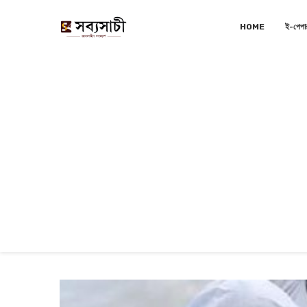
HOME
ই-পেপা