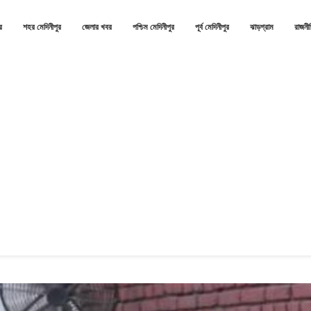
র
শহর মেদিনীপুর
জেলার খবর
পশ্চিম মেদিনীপুর
পূর্ব মেদিনীপুর
ঝাড়গ্রাম
রাজনী