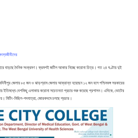
 মৎস্যজীবীদের
রে বাড়ছে দৈনিক সংক্রমণ। ক্রমশই জটিল আকার নিচ্ছে করোনা চিত্র। গত ২৪ ঘণ্টায় দুই
 মেদিনীপুর জেলায় ৮৫ জন ও ঝাড়গ্রাম জেলায় আক্রান্ত হয়েছেন ১২ জন বলে পশ্চিমবঙ্গ সরকারের
 বাড়ায় ইতিমধ্যে বেশকিছু এলাকায় করোনা সচেতনতা প্রচার শুরু করেছে প্রশাসন। এদিকে, ভোটের
। মিটিং-মিছিল-পদযাত্রা, জোরকদমে চলছে প্রচার।