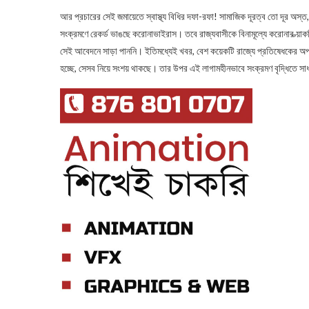
আর প্রচারের সেই জমায়েতে স্বাস্থ্য বিধির দফা-রফা! সামাজিক দূরত্ব তো দূর অ
সংক্রমণে রেকর্ড ভাঙছে করোনাভাইরাস। তবে রাজ্যবাসীকে বিনামূল্যে করোনার ভ্য়াকসিন
সেই আবেদনে সাড়া পাননি। ইতিমধ্যেই খবর, বেশ কয়েকটি রাজ্যে প্রতিষেধকের অপ্
হচ্ছে, সেসব নিয়ে সংশয় থাকছে। তার উপর এই লাগামহীনভাবে সংক্রমণ বৃদ্ধিতে সা