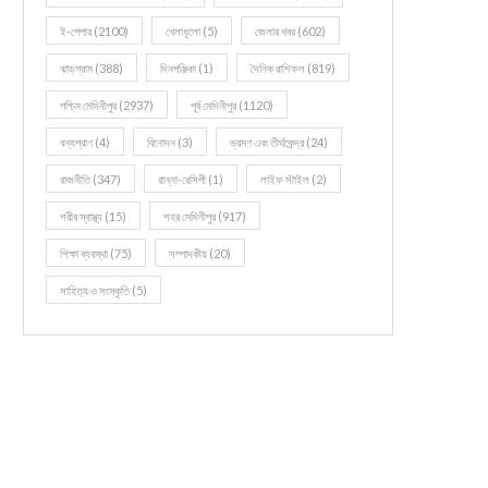
ই-পেপার
(2100)
খেলাধূলো
(5)
জেলার খবর
(602)
ঝাড়গ্রাম
(388)
দিনপঞ্জিকা
(1)
দৈনিক রাশিফল
(819)
পশ্চিম মেদিনীপুর
(2937)
পূর্ব মেদিনীপুর
(1120)
বন্যপ্রাণ
(4)
বিনোদন
(3)
ভ্রমণ এবং তীর্থকেন্দ্র
(24)
রাজনীতি
(347)
রান্না-রেসিপী
(1)
লাইফ স্টাইল
(2)
শরীর স্বাস্থ্য
(15)
শহর মেদিনীপুর
(917)
শিক্ষা ব্যবস্থা
(75)
সম্পাদকীয়
(20)
সাহিত্য ও সংস্কৃতি
(5)