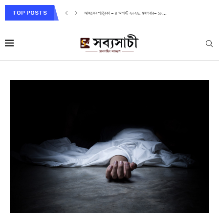
TOP POSTS
আজকের পত্রিকা – ৪ আগস্ট ২০২৬, মঙ্গলবার– ১৮...