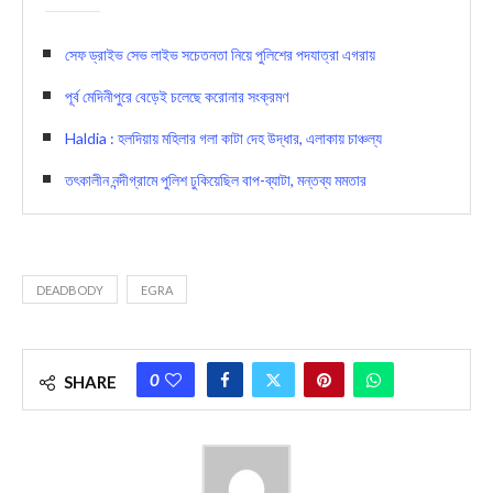
সেফ ড্রাইভ সেভ লাইভ সচেতনতা নিয়ে পুলিশের পদযাত্রা এগরায়
পূর্ব মেদিনীপুরে বেড়েই চলেছে করোনার সংক্রমণ
Haldia : হলদিয়ায় মহিলার গলা কাটা দেহ উদ্ধার, এলাকায় চাঞ্চল্য
তৎকালীন নন্দীগ্রামে পুলিশ ঢুকিয়েছিল বাপ-ব্যাটা, মন্তব্য মমতার
DEADBODY
EGRA
0
SHARE