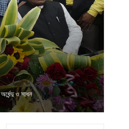
র্ধেন্দু ও সাধন