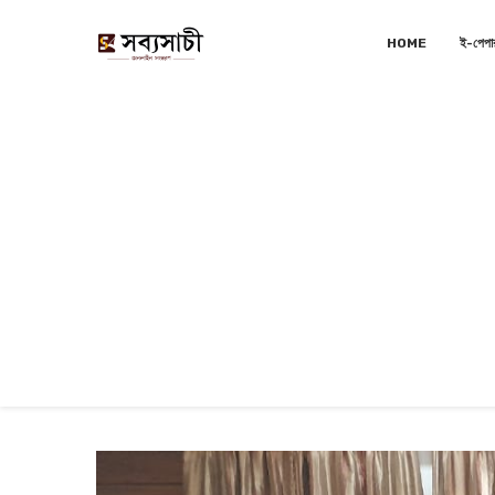
HOME
ই-পেপা