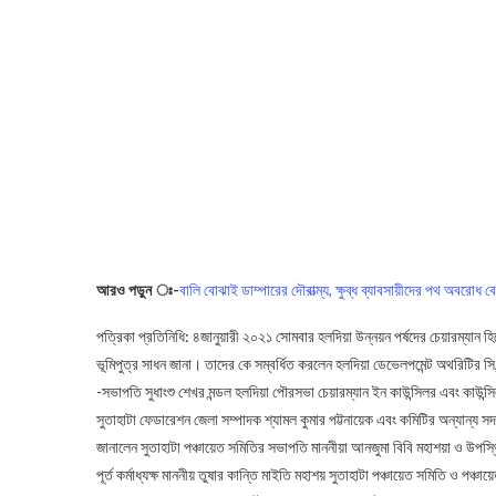
আরও পড়ুন ঃ-
বালি বোঝাই ডাম্পারের দৌরাত্ম্য, ক্ষুব্ধ ব্যাবসায়ীদের পথ অবরোধ ব
পত্রিকা প্রতিনিধি: ৪জানুয়ারী ২০২১ সোমবার হলদিয়া উন্নয়ন পর্ষদের চেয়ারম্যান হি
ভূমিপুত্র সাধন জানা। তাদের কে সম্বর্ধিত করলেন হলদিয়া ডেভেলপমেন্ট অথরিটির সি
-সভাপতি সুধাংশু শেখর মন্ডল হলদিয়া পৌরসভা চেয়ারম্যান ইন কাউন্সিলর এবং কাউন
সুতাহাটা ফেডারেশন জেলা সম্পাদক শ্যামল কুমার পট্টনায়েক এবং কমিটির অন্যান্য সদস্
জানালেন সুতাহাটা পঞ্চায়েত সমিতির সভাপতি মাননীয়া আনজুমা বিবি মহাশয়া ও উপস
পূর্ত কর্মাধ্যক্ষ মাননীয় তুষার কান্তি মাইতি মহাশয় সুতাহাটা পঞ্চায়েত সমিতি ও পঞ্চ