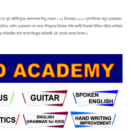
ন হন পূর্ব মেদিনীপুরের জেলাশাসক বিভু গোয়েল। ৩১ ডিসেম্বর ২০২০ বৃহস্পতিবার নতুন চেয়ারম্যান
কে, ভাইস চেয়ারম্যান পদ থেকে পাঁশকুড়ার বিধায়ক শহিদ জননী ফিরোজা বিবিকে সরিয়ে হলদিয়ার
ু অধিকারীর ভাই সাংসদ দিব্যেন্দু অধিকারী এই বোর্ডের সদস্য হিসেবে।