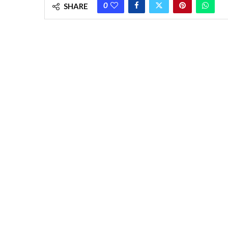
0
SHARE
Ardhendu takes charge as chairman