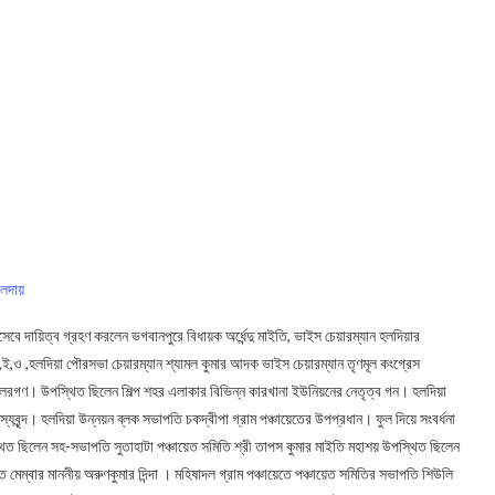
েলদায়
সেবে দায়িত্ব গ্রহণ করলেন ভগবানপুরে বিধায়ক অর্ধেন্দু মাইতি, ভাইস চেয়ারম্যান হলদিয়ার
,ই,ও ,হলদিয়া পৌরসভা চেয়ারম্যান শ্যামল কুমার আদক ভাইস চেয়ারম্যান তৃণমূল কংগ্রেস
্সিলরগণ। উপস্থিত ছিলেন শিল্প শহর এলাকার বিভিন্ন কারখানা ইউনিয়নের নেতৃত্ব গন। হলদিয়া
যবৃন্দ। হলদিয়া উন্নয়ন ব্লক সভাপতি চকদ্বীপা গ্রাম পঞ্চায়েতের উপপ্রধান। ফুল দিয়ে সংবর্ধনা
্থিত ছিলেন সহ-সভাপতি সুতাহাটা পঞ্চায়েত সমিতি শ্রী তাপস কুমার মাইতি মহাশয় উপস্থিত ছিলেন
ায়েত মেম্বার মাননীয় অরুণকুমার দিন্দা । মহিষাদল গ্রাম পঞ্চায়েতে পঞ্চায়েত সমিতির সভাপতি শিউলি