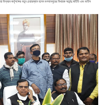
া উন্নয়ন কর্তৃপক্ষের নতুন চেয়ারম্যান হলেন ভগবানপুরের বিধায়ক অর্ধেন্দু মাইতি এবং ভাইস