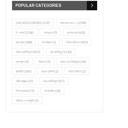
POPULAR CATEGORIES
UNCATEGORIZED
(107)
আজকের সেরা ১০
(2598)
ই-পেপার
(2106)
খেলাধূলো
(5)
জেলার খবর
(602)
ঝাড়গ্রাম
(388)
দিনপঞ্জিকা
(1)
দৈনিক রাশিফল
(819)
পশ্চিম মেদিনীপুর
(2937)
পূর্ব মেদিনীপুর
(1120)
বন্যপ্রাণ
(4)
বিনোদন
(3)
ভ্রমণ এবং তীর্থকেন্দ্র
(24)
রাজনীতি
(347)
রান্না-রেসিপী
(1)
লাইফ স্টাইল
(2)
শরীর স্বাস্থ্য
(15)
শহর মেদিনীপুর
(917)
শিক্ষা ব্যবস্থা
(75)
সম্পাদকীয়
(20)
সাহিত্য ও সংস্কৃতি
(5)