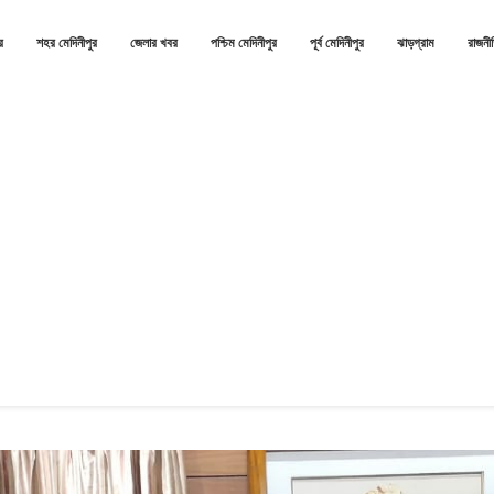
র
শহর মেদিনীপুর
জেলার খবর
পশ্চিম মেদিনীপুর
পূর্ব মেদিনীপুর
ঝাড়গ্রাম
রাজনী