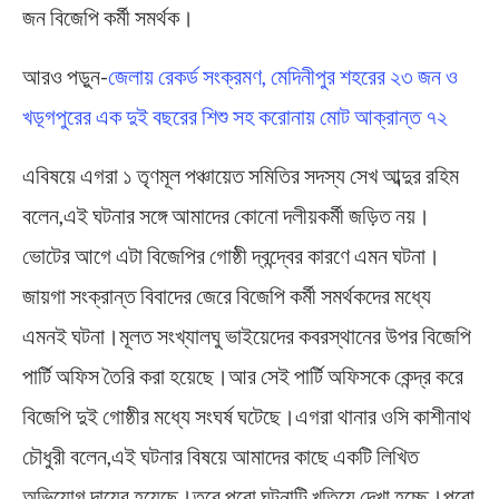
জন বিজেপি কর্মী সমর্থক।
আরও পড়ুন-
জেলায় রেকর্ড সংক্রমণ, মেদিনীপুর শহরের ২৩ জন ও
খড়্গপুরের এক দুই বছরের শিশু সহ করোনায় মোট আক্রান্ত ৭২
এবিষয়ে এগরা ১ তৃণমূল পঞ্চায়েত সমিতির সদস্য সেখ আব্দুর রহিম
বলেন,এই ঘটনার সঙ্গে আমাদের কোনো দলীয়কর্মী জড়িত নয়।
ভোটের আগে এটা বিজেপির গোষ্ঠী দ্বন্দ্বের কারণে এমন ঘটনা।
জায়গা সংক্রান্ত বিবাদের জেরে বিজেপি কর্মী সমর্থকদের মধ্যে
এমনই ঘটনা।মূলত সংখ্যালঘু ভাইয়েদের কবরস্থানের উপর বিজেপি
পার্টি অফিস তৈরি করা হয়েছে।আর সেই পার্টি অফিসকে কেন্দ্র করে
বিজেপি দুই গোষ্ঠীর মধ্যে সংঘর্ষ ঘটেছে।এগরা থানার ওসি কাশীনাথ
চৌধুরী বলেন,এই ঘটনার বিষয়ে আমাদের কাছে একটি লিখিত
অভিযোগ দায়ের হয়েছে।তবে পুরো ঘটনাটি খতিয়ে দেখা হচ্ছে।পুরো