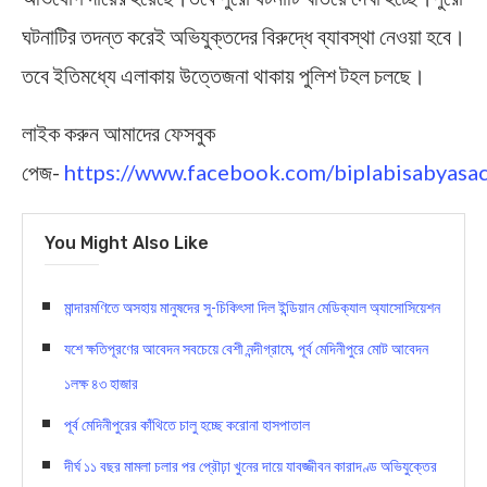
ঘটনাটির তদন্ত করেই অভিযুক্তদের বিরুদ্ধে ব্যাবস্থা নেওয়া হবে।
তবে ইতিমধ্যে এলাকায় উত্তেজনা থাকায় পুলিশ টহল চলছে।
লাইক করুন আমাদের ফেসবুক
পেজ-
https://www.facebook.com/biplabisabyasac
You Might Also Like
মান্দারমণিতে অসহায় মানুষদের সু-চিকিৎসা দিল ইন্ডিয়ান মেডিক্যাল অ্যাসোসিয়েশন
যশে ক্ষতিপূরণের আবেদন সবচেয়ে বেশী নন্দীগ্রামে, পূর্ব মেদিনীপুরে মোট আবেদন
১লক্ষ ৪৩ হাজার
পূর্ব মেদিনীপুরের কাঁথিতে চালু হচ্ছে করোনা হাসপাতাল
দীর্ঘ ১১ বছর মামলা চলার পর প্রৌঢ়া খুনের দায়ে যাবজ্জীবন কারাদণ্ড অভিযুক্তের