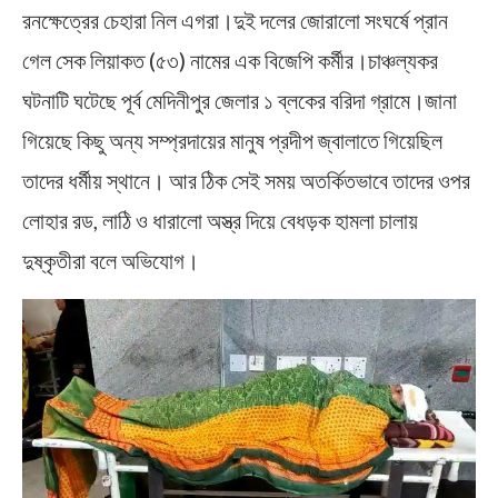
রনক্ষেত্রের চেহারা নিল এগরা।দুই দলের জোরালো সংঘর্ষে প্রান
গেল সেক লিয়াকত (৫৩) নামের এক বিজেপি কর্মীর।চাঞ্চল্যকর
ঘটনাটি ঘটেছে পূর্ব মেদিনীপুর জেলার ১ ব্লকের বরিদা গ্রামে।জানা
গিয়েছে কিছু অন্য সম্প্রদায়ের মানুষ প্রদীপ জ্বালাতে গিয়েছিল
তাদের ধর্মীয় স্থানে। আর ঠিক সেই সময় অতর্কিতভাবে তাদের ওপর
লোহার রড, লাঠি ও ধারালো অস্ত্র দিয়ে বেধড়ক হামলা চালায়
দুষ্কৃতীরা বলে অভিযোগ।