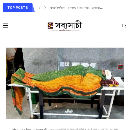
TOP POSTS
আজকের পত্রিকা – ৫ আগস্ট ২০২৬, বুধবার– ১৯শ্রাবণ...
Home
»
Egra bengali news-এগরায় তৃণমূল-বিজেপি সংঘর্ষে মৃত ১, আহত ২০ জন