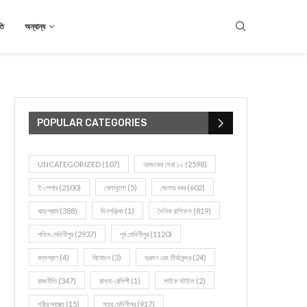
তি
অন্যান্য
POPULAR CATEGORIES
UNCATEGORIZED
(107)
আজকের সেরা ১০
(2598)
ই-পেপার
(2100)
খেলাধূলো
(5)
জেলার খবর
(602)
ঝাড়গ্রাম
(388)
দিনপঞ্জিকা
(1)
দৈনিক রাশিফল
(819)
পশ্চিম মেদিনীপুর
(2937)
পূর্ব মেদিনীপুর
(1120)
বন্যপ্রাণ
(4)
বিনোদন
(3)
ভ্রমণ এবং তীর্থকেন্দ্র
(24)
রাজনীতি
(347)
রান্না-রেসিপী
(1)
লাইফ স্টাইল
(2)
শরীর স্বাস্থ্য
(15)
শহর মেদিনীপুর
(917)