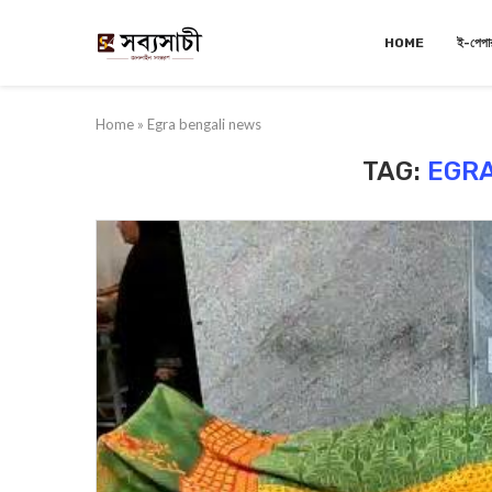
HOME
ই-পেপা
Home
»
Egra bengali news
TAG:
EGRA