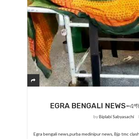
EGRA BENGALI NEWS-এগরায় তৃণ
by
Biplabi Sabyasachi
Egra bengali news,purba medinipur news, Bjp tmc clash, la