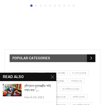
POPULAR CATEGORIES
UNCATEGORIZED
(107)
আজকের সেরা ১০
(2598)
ই-পেপার
(2104)
READ ALSO
খেলাধূলো
(5)
জেলার খবর
(602)
ঝাড়গ্রাম
(388)
দিনপঞ্জিকা
(1)
নন্দীগ্রামে মুখ্যমন্ত্রীর গাড়ি
দৈনিক রাশিফল
(819)
পশ্চিম মেদিনীপুর
(2937)
পূর্ব মেদিনীপুর
(1120)
লক্ষ্য করে ‘...
বন্যপ্রাণ
(4)
বিনোদন
(3)
ভ্রমণ এবং তীর্থকেন্দ্র
(24)
রাজনীতি
(347)
March 30, 2021
রান্না-রেসিপী
(1)
লাইফ স্টাইল
(2)
শরীর স্বাস্থ্য
(15)
শহর মেদিনীপুর
(917)