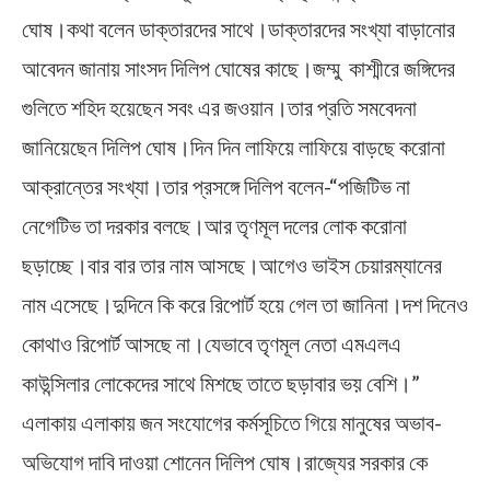
ঘোষ।কথা বলেন ডাক্তারদের সাথে।ডাক্তারদের সংখ্যা বাড়ানোর
আবেদন জানায় সাংসদ দিলিপ ঘোষের কাছে।জম্মু কাশ্মীরে জঙ্গিদের
গুলিতে শহিদ হয়েছেন সবং এর জওয়ান।তার প্রতি সমবেদনা
জানিয়েছেন দিলিপ ঘোষ।দিন দিন লাফিয়ে লাফিয়ে বাড়ছে করোনা
আক্রান্তের সংখ্যা।তার প্রসঙ্গে দিলিপ বলেন-“পজিটিভ না
নেগেটিভ তা দরকার বলছে।আর তৃণমূল দলের লোক করোনা
ছড়াচ্ছে।বার বার তার নাম আসছে।আগেও ভাইস চেয়ারম্যানের
নাম এসেছে।দুদিনে কি করে রিপোর্ট হয়ে গেল তা জানিনা।দশ দিনেও
কোথাও রিপোর্ট আসছে না।যেভাবে তৃণমূল নেতা এমএলএ
কাউন্সিলার লোকেদের সাথে মিশছে তাতে ছড়াবার ভয় বেশি।”
এলাকায় এলাকায় জন সংযোগের কর্মসূচিতে গিয়ে মানুষের অভাব-
অভিযোগ দাবি দাওয়া শোনেন দিলিপ ঘোষ।রাজ্যের সরকার কে