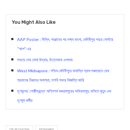
You Might Also Like
AAP Poster : দিল্লি, পাঞ্জাবের পর লক্ষ্য বাংলা, মেদিনীপুর শহরে পোস্টার
“আপ”-এর
সবংয়ে ফের বোমা উদ্ধার, উত্তেজনা এলকায়
West Midnapore : পশ্চিম মেদিনীপুরে বাঘাস্তি গ্রাম পঞ্চায়েতে ফের
প্রধানের বিরুদ্ধে অনাস্থা, তলবি সভার বিজ্ঞপ্তি জ‍ারি
তৃণমূলের ‘গোষ্ঠীদ্বন্দ্বে’ অগ্নিগর্ভ মকরামপুরের অভিরামপুর, গুলিতে মৃত্যু এক
তৃণমূল কর্মীর
DILIP GHOSH
KESHIARY