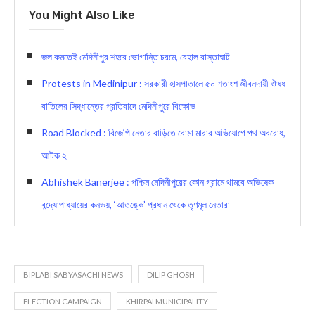
You Might Also Like
জল কমতেই মেদিনীপুর শহরে ভোগান্তি চরমে, বেহাল রাস্তাঘাট
Protests in Medinipur : সরকারী হাসপাতালে ৫০ শতাংশ জীবনদায়ী ঔষধ
বাতিলের সিদ্ধান্তের প্রতিবাদে মেদিনীপুরে বিক্ষোভ
Road Blocked : বিজেপি নেতার বাড়িতে বোমা মারার অভিযোগে পথ অবরোধ,
আটক ২
Abhishek Banerjee : পশ্চিম মেদিনীপুরের কোন গ্রামে থামবে অভিষেক
বন্দ্যোপাধ্যায়ের কনভয়, ‘আতঙ্কে’ প্রধান থেকে তৃণমূল নেতারা
BIPLABI SABYASACHI NEWS
DILIP GHOSH
ELECTION CAMPAIGN
KHIRPAI MUNICIPALITY