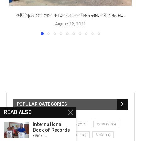
মেদিনীপুরের হোম থেকে পলাতক এক আবাসিক উদ্ধার, বাকি ২ জনের...
August 22, 2021
POPULAR CATEGORIES
READ ALSO
International
UNCATEGORIZED
(107)
আজকের সেরা ১০
(2598)
ই-পেপার
(2106)
Book of Records
খেলাধূলো
(5)
জেলার খবর
(602)
ঝাড়গ্রাম
(388)
দিনপঞ্জিকা
(1)
: ইন্ডিয়া...