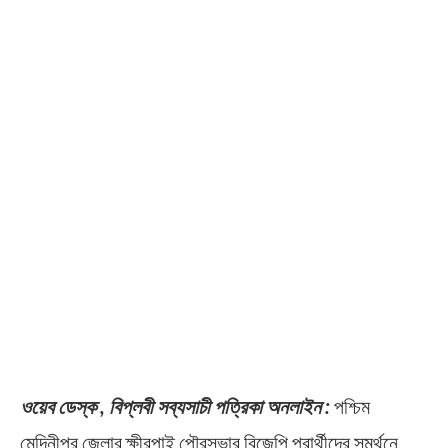
ওয়েব ডেস্ক , বিপ্লবী সব্যসাচী পত্রিকা অনলাইন :
পশ্চিম
মেদিনীপুর জেলার ক্ষীরপাই পৌরসভার বিজেপি প্রার্থীদের সমর্থনে