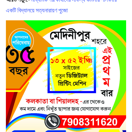
একটি বিদ্যালয়ে সত্যনারায়ণ পুজো