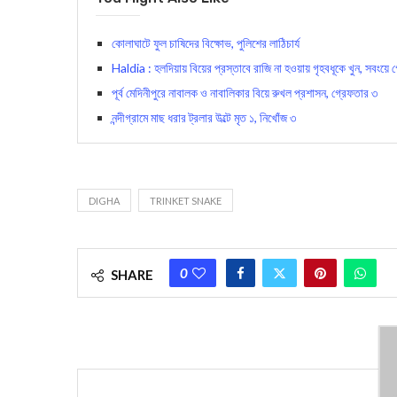
কোলাঘাটে ফুল চাষিদের বিক্ষোভ, পুলিশের লাঠিচার্য
Haldia : হলদিয়ায় বিয়ের প্রস্তাবে রাজি না হওয়ায় গৃহবধূকে খুন, সবংয়ে 
পূর্ব মেদিনীপুরে নাবালক ও নাবালিকার বিয়ে রুখল প্রশাসন, গ্রেফতার ৩
নন্দীগ্রামে মাছ ধরার ট্রলার উল্টে মৃত ১, নিখোঁজ ৩
DIGHA
TRINKET SNAKE
0
SHARE