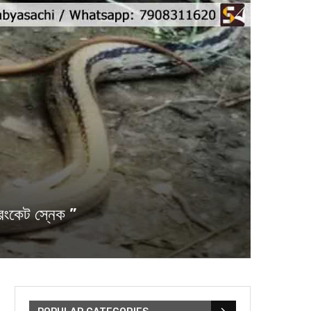
িংকেট স্নেক ”