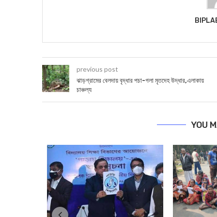
BIPLA
previous post
ঝাড়গ্রামের বেলদায় বৃদ্ধার পচা-গলা মৃতদেহ উদ্ধার,এলাকায়
চাঞ্চল্য
YOU M