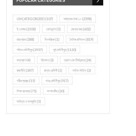
POPULAR CATEGORIES
UNCATEGORIZED
(107)
আজকের সেরা ১০
(2598)
ই-পেপার
(2100)
খেলাধূলো
(5)
জেলার খবর
(602)
ঝাড়গ্রাম
(388)
দিনপঞ্জিকা
(1)
দৈনিক রাশিফল
(819)
পশ্চিম মেদিনীপুর
(2937)
পূর্ব মেদিনীপুর
(1120)
বন্যপ্রাণ
(4)
বিনোদন
(3)
ভ্রমণ এবং তীর্থকেন্দ্র
(24)
রাজনীতি
(347)
রান্না-রেসিপী
(1)
লাইফ স্টাইল
(2)
শরীর স্বাস্থ্য
(15)
শহর মেদিনীপুর
(917)
শিক্ষা ব্যবস্থা
(75)
সম্পাদকীয়
(20)
সাহিত্য ও সংস্কৃতি
(5)