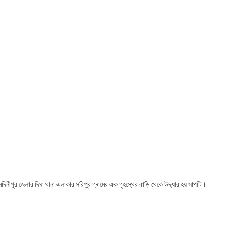
েদিনীপুর জেলার দিঘা থানা এলাকার সরিপুর গ্ৰামের এক গৃহস্থের বাড়ি থেকে উদ্ধার হয় সাপটি।