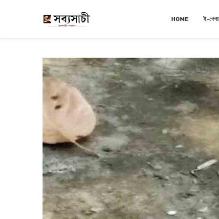
HOME
ই-পেপা