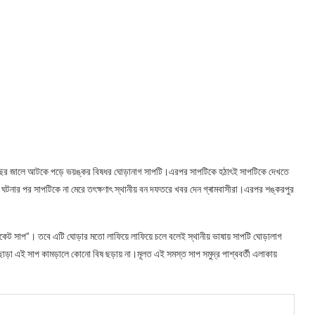
ি মাছের জালে আটকে পড়ে ভয়ঙ্কর বিষধর ঘোড়ানাগ সাপটি।এরপর সাপটিকে হঠাৎই সাপটিকে দেখতে
ঘটনার পর সাপটিকে না মেরে তৎক্ষণাৎ স্থানীয় বন দফতরে খবর দেন গ্ৰামবাসীরা।এরপর শঙ্করপুর
ংকেট সাপ”। তবে এটি ঘোড়ার মতো লাফিয়ে লাফিয়ে চলে বলেই স্থানীয় ভাষায় সাপটি ঘোড়ালাগ
াড়া এই সাপ কামড়ালে কোনো বিষ ছড়ায় না।মূলত এই সমস্ত সাপ সমুদ্র পাশ্ববর্তী এলাকায়