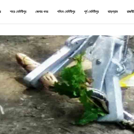
র
শহর মেদিনীপুর
জেলার খবর
পশ্চিম মেদিনীপুর
পূর্ব মেদিনীপুর
ঝাড়গ্রাম
রাজনী