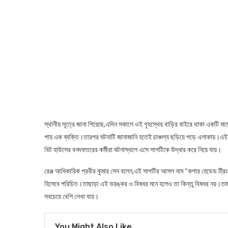
স্থানীয় সূত্রে জানা গিয়েছে,এদিন সকালে ওই গৃহস্থের বাড়ির বাইরে থাকা একট
পায় এক ব্যক্তি।তারপর ঘটনাটি জানাজানি হতেই চাঞ্চল্য ছড়িয়ে পড়ে এলাকায়।এই 
বিট হাউসের বনদফতরের কর্মীরা ঘটনাস্থলে এসে সাপটিকে উদ্ধার করে নিয়ে যায়।
রেঞ্জ আধিকারিক প্রবীর কুমার সেন বলেন,এই সাপটির আসল নাম “কপার হেডেড ট্রি
হিসেবে পরিচিত।তাছাড়া এই ভয়ঙ্কর ও বিষধর মনে হলেও তা কিন্তু বিষধর নয়।তাছ
সবচেয়ে বেশি লেখা যায়।
You Might Also Like