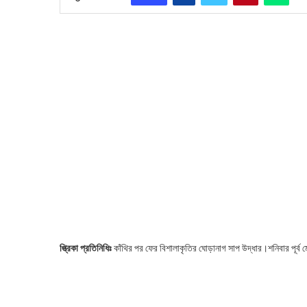
প্ত্রিকা প্রতিনিধিঃ
কাঁথির পর ফের বিশালাকৃতির ঘোড়ানাগ সাপ উদ্ধার।শনিবার পূর্ব ম