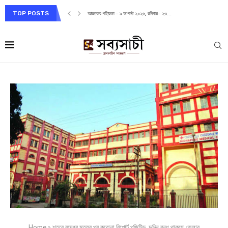
TOP POSTS
আজকের পত্রিকা – ৯ আগস্ট ২০২৬, রবিবার– ২৩...
Home
»
শহরে বৃদ্ধের মৃত্যুর পর করোনা রিপোর্ট পজিটিভ, দুদিন বন্ধ থাকছে জেলার