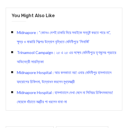
You Might Also Like
Midnapore : “কোনও দেশই চাকরি দিয়ে সবাইকে সন্তুষ্ট করতে পারে না”,
ক্ষুদ্র ও মাঝারি শিল্পের উদ্যোগ বৃদ্ধিতে মেদিনীপুরে ‘সিনার্জি’
Trinamool Campaign : ২৫ এ ২৫ এর লক্ষ্যে মেদিনীপুরে তৃণমূলের প্রচারে
অভিনেত্রী সায়ন্তিকা
Midnapore Hospital : আর কলকাতা নয়! এবার মেদিনীপুর হাসপাতালে
হৃদরোগের চিকিৎসা, উদ্বোধন করলেন মুখ্যমন্ত্রী
Midnapore Hospital : হাসপাতালে দেখা মেলে না সিনিয়র চিকিৎসকদের!
মেয়েকে বাঁচাতে মন্ত্রীর পা ধরলেন বাবা-মা