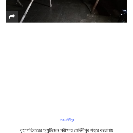
শহর মেদিনীপুর
বৃহস্পতিবারের অ্যন্টিজেন পরীক্ষায় মেদিনীপুর শহরে করোনায়