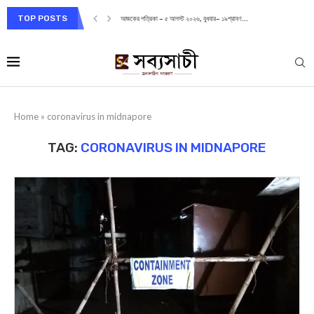
TOP POSTS
আজকের পত্রিকা – ৫ আগস্ট ২০২৬, বুধবার– ১৯শ্রাবণ...
Home
»
coronavirus in midnapore
TAG:
CORONAVIRUS IN MIDNAPORE