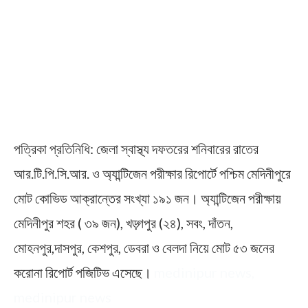
পত্রিকা প্রতিনিধি: জেলা স্বাস্থ্য দফতরের শনিবারের রাতের
আর.টি.পি.সি.আর. ও অ্যান্টিজেন পরীক্ষার রিপোর্টে পশ্চিম মেদিনীপুরে
মোট কোভিড আক্রান্তের সংখ্যা ১৯১ জন। অ্যান্টিজেন পরীক্ষায়
মেদিনীপুর শহর ( ৩৯ জন), খড়্গপুর (২৪), সবং, দাঁতন,
মোহনপুর,দাসপুর, কেশপুর, ডেবরা ও বেলদা নিয়ে মোট ৫৩ জনের
করোনা রিপোর্ট পজিটিভ এসেছে।
medinipur news,
medinipur news