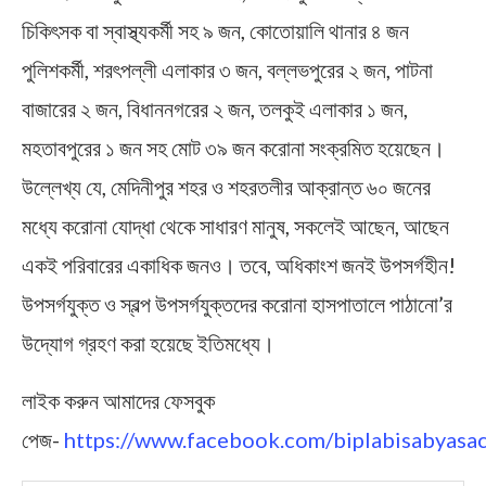
চিকিৎসক বা স্বাস্থ্যকর্মী সহ ৯ জন, কোতোয়ালি থানার ৪ জন
পুলিশকর্মী, শরৎপল্লী এলাকার ৩ জন, বল্লভপুরের ২ জন, পাটনা
বাজারের ২ জন, বিধাননগরের ২ জন, তলকুই এলাকার ১ জন,
মহতাবপুরের ১ জন সহ মোট ৩৯ জন করোনা সংক্রমিত হয়েছেন।
উল্লেখ্য যে, মেদিনীপুর শহর ও শহরতলীর আক্রান্ত ৬০ জনের
মধ্যে করোনা যোদ্ধা থেকে সাধারণ মানুষ, সকলেই আছেন, আছেন
একই পরিবারের একাধিক জনও। তবে, অধিকাংশ জনই উপসর্গহীন!
উপসর্গযুক্ত ও স্বল্প উপসর্গযুক্তদের করোনা হাসপাতালে পাঠানো’র
উদ্যোগ গ্রহণ করা হয়েছে ইতিমধ্যে।
লাইক করুন আমাদের ফেসবুক
পেজ-
https://www.facebook.com/biplabisabyasac