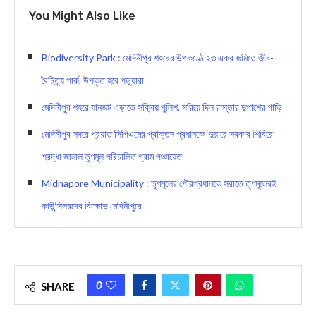
You Might Also Like
Biodiversity Park : মেদিনীপুর শহরের উপকণ্ঠে ২৩ একর জমিতে জীব-
বৈচিত্র্য পার্ক, উপকৃত হবে পড়ুয়ারা
মেদিনীপুর শহরে যানজট এড়াতে সক্রিয় পুলিশ, সরিয়ে দিল রাস্তার দুপাশের গাড়ি
মেদিনীপুর সদরে প্রয়াত সিপিএমের প্রাক্তন প্রধানকে ‘দুয়ারে সরকার শিবিরে’
শ্রদ্ধা জানাল তৃণমূল পরিচালিত গ্রাম পঞ্চায়েত
Midnapore Municipality : তৃণমূলের পৌরপ্রধানকে সরাতে তৃণমূলেরই
কাউন্সিলরদের বিক্ষোভ মেদিনীপুরে
0
SHARE