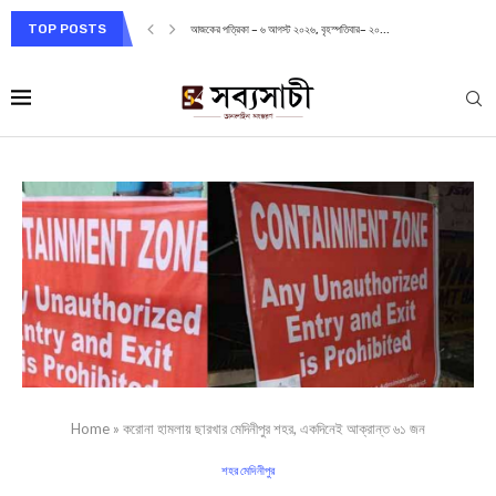
TOP POSTS
আজকের পত্রিকা – ৬ আগস্ট ২০২৬, বৃহস্পতিবার– ২০...
Home
»
করোনা হামলায় ছারখার মেদিনীপুর শহর, একদিনেই আক্রান্ত ৬১ জন
শহর মেদিনীপুর