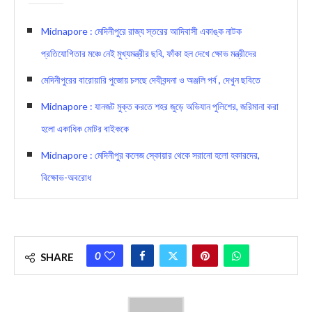
Midnapore : মেদিনীপুরে রাজ্য স্তরের আদিবাসী একাঙ্ক নাটক
প্রতিযোগিতার মঞ্চে নেই মুখ্যমন্ত্রীর ছবি, ফাঁকা হল দেখে ক্ষোভ মন্ত্রীদের
মেদিনীপুরের বারোয়ারি পুজোয় চলছে দেবীবন্দনা ও অঞ্জলি পর্ব , দেখুন ছবিতে
Midnapore : যানজট মুক্ত করতে শহর জুড়ে অভিযান পুলিশের, জরিমানা করা
হলো একাধিক মোটর বাইককে
Midnapore : মেদিনীপুর কলেজ স্কোয়ার থেকে সরানো হলো হকারদের,
বিক্ষোভ-অবরোধ
0
SHARE