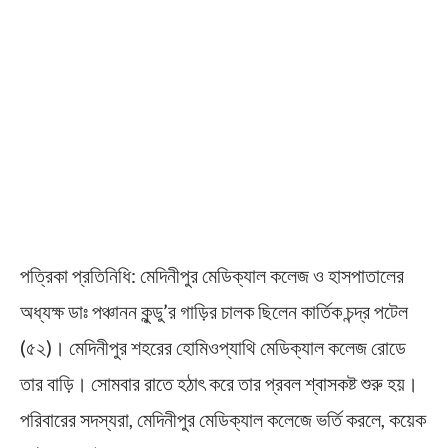
পত্রিকা প্রতিনিধি: মেদিনীপুর মেডিক্যাল কলেজ ও হাসপাতালের
অধ্যক্ষ ডাঃ পঞ্চানন কুন্ডু’র গাড়ির চালক ছিলেন কার্তিক চন্দ্র পটেল
(৫২)। মেদিনীপুর শহরের হোমিওপ্যাথি মেডিক্যাল কলেজ রোডে
তার বাড়ি। সোমবার রাতে হঠাৎ করে তার প্রবল শ্বাসকষ্ট শুরু হয়।
পরিবারের সদস্যরা, মেদিনীপুর মেডিক্যাল কলেজে ভর্তি করলে, কয়েক