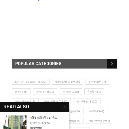
POPULAR CATEGORIES
UNCATEGORIZED
(107)
আজকের সেরা ১০
(2598)
ই-পেপার
(2107)
খেলাধূলো
(5)
জেলার খবর
(602)
ঝাড়গ্রাম
(388)
দিনপঞ্জিকা
(1)
দৈনিক রাশিফল
(819)
পশ্চিম মেদিনীপুর
(2937)
পূর্ব মেদিনীপুর
(1120)
READ ALSO
বন্যপ্রাণ
(4)
বিনোদন
(3)
ভ্রমণ এবং তীর্থকেন্দ্র
(24)
রাজনীতি
(347)
কাঁথি সঞ্জীবনী কোভিড
রান্না-রেসিপী
(1)
লাইফ স্টাইল
(2)
শরীর স্বাস্থ্য
(15)
শহর মেদিনীপুর
(917)
হাসপাতাল থেকে
প্রথমবার...