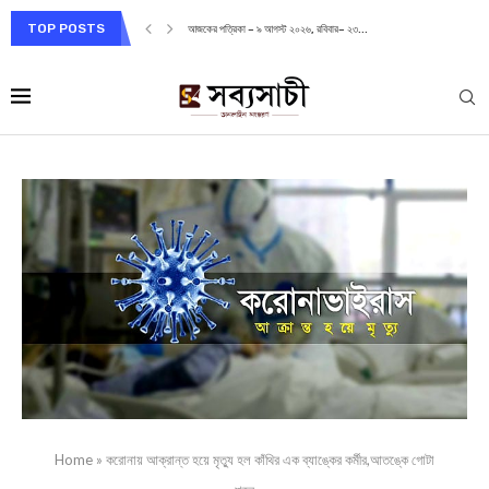
TOP POSTS
আজকের পত্রিকা – ৯ আগস্ট ২০২৬, রবিবার– ২৩...
Home
»
করোনায় আক্রান্ত হয়ে মৃত্যু হল কাঁথির এক ব্যাঙ্কের কর্মীর,আতঙ্কে গোটা