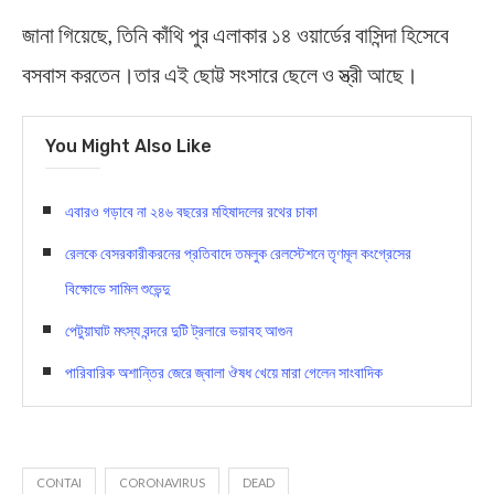
জানা গিয়েছে, তিনি কাঁথি পুর এলাকার ১৪ ওয়ার্ডের বাসিন্দা হিসেবে
বসবাস করতেন।তার এই ছোট্ট সংসারে ছেলে ও স্ত্রী আছে।
You Might Also Like
এবারও গড়াবে না ২৪৬ বছরের মহিষাদলের রথের চাকা
রেলকে বেসরকারীকরনের প্রতিবাদে তমলুক রেলস্টেশনে তৃণমূল কংগ্রেসের
বিক্ষোভে সামিল শুভেন্দু
পেটুয়াঘাট মৎস্য বন্দরে দুটি ট্রলারে ভয়াবহ আগুন
পারিবারিক অশান্তির জেরে জ্বালা ঔষধ খেয়ে মারা গেলেন সাংবাদিক
CONTAI
CORONAVIRUS
DEAD