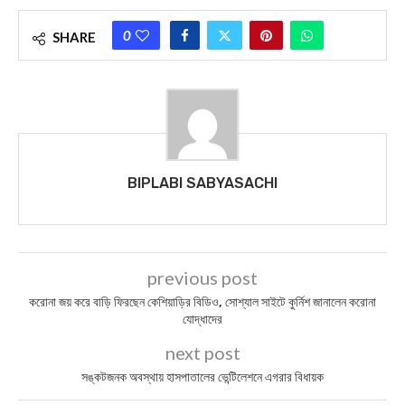
0
SHARE
BIPLABI SABYASACHI
previous post
করোনা জয় করে বাড়ি ফিরছেন কেশিয়াড়ির বিডিও, সোশ্যাল সাইটে কুর্নিশ জানালেন করোনা
যোদ্ধাদের
next post
সঙ্কটজনক অবস্থায় হাসপাত‍ালের ভেন্টিলেশনে এগরার বিধায়ক