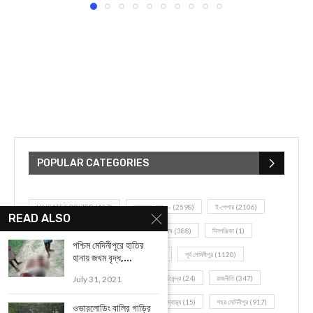
POPULAR CATEGORIES
UNCATEGORIZED
(107)
আজকের সেরা ১০
(2598)
ই-পেপার
(2106)
READ ALSO
খেলাধূলো
(5)
জেলার খবর
(602)
ঝাড়গ্রাম
(388)
দিনপঞ্জিকা
(1)
পশ্চিম মেদিনীপুরে হাতির
দৈনিক রাশিফল
(819)
পশ্চিম মেদিনীপুর
(2937)
পূর্ব মেদিনীপুর
(1120)
হানায় জখম বৃদ্ধ,...
July 31, 2021
বন্যপ্রাণ
(4)
বিনোদন
(3)
ভ্রমণ এবং তীর্থকেন্দ্র
(24)
রাজনীতি
(347)
রান্না-রেসিপী
(1)
লাইফ স্টাইল
(2)
শরীর স্বাস্থ্য
(15)
শহর মেদিনীপুর
(917)
ওভারলোডিং বালির গাড়ির