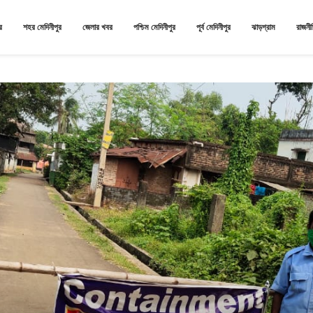
র
শহর মেদিনীপুর
জেলার খবর
পশ্চিম মেদিনীপুর
পূর্ব মেদিনীপুর
ঝাড়গ্রাম
রাজনী