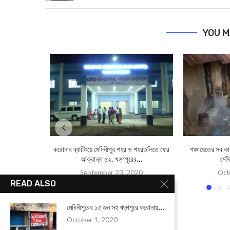
YOU M
করোনার ব্যাটিংয়ে মেদিনীপুর শহর ও শহরতলিতে ফের
পঞ্চায়েতের সব ক
আক্রান্ত ৫২, খড়্গপুরের...
মেদি
September 23, 2020
Oct
READ ALSO
মেদিনীপুরের ১৩ জন সহ খড়্গপুরে করোনায়...
October 1, 2020