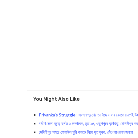
You Might Also Like
Priyanka’s Struggle : স্বপ্ন পূরণের তাগিদে বাবার কোলে চেপেই উচ্চ মাধ
বর্ষণে জেলা জুড়ে দুর্গত ৬ লক্ষাধিক, মৃত ১৫, খড়্গপুরে ঘূর্ণিঝড়, মেদিনীপ
মেদিনীপুর শহরে মোবাইল চুরি করতে গিয়ে ধৃত যুবক, বেঁধে রাখলেন জনতা