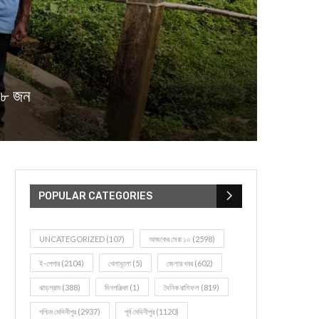
 ৮ জন
POPULAR CATEGORIES
UNCATEGORIZED
(107)
আজকের সেরা ১০
(2598)
ই-পেপার
(2104)
খেলাধূলো
(5)
জেলার খবর
(602)
ঝাড়গ্রাম
(388)
দিনপঞ্জিকা
(1)
দৈনিক রাশিফল
(819)
পশ্চিম মেদিনীপুর
(2937)
পূর্ব মেদিনীপুর
(1120)