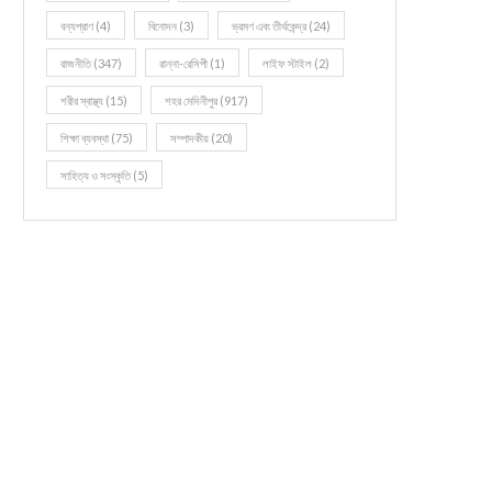
বন্যপ্রাণ
(4)
বিনোদন
(3)
ভ্রমণ এবং তীর্থকেন্দ্র
(24)
রাজনীতি
(347)
রান্না-রেসিপী
(1)
লাইফ স্টাইল
(2)
শরীর স্বাস্থ্য
(15)
শহর মেদিনীপুর
(917)
শিক্ষা ব্যবস্থা
(75)
সম্পাদকীয়
(20)
সাহিত্য ও সংস্কৃতি
(5)