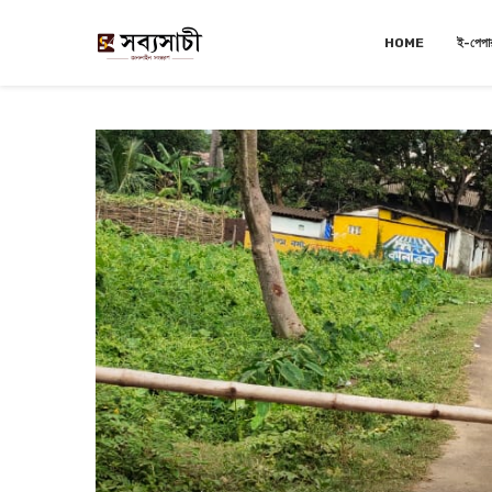
HOME
ই-পেপা