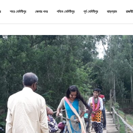
র
শহর মেদিনীপুর
জেলার খবর
পশ্চিম মেদিনীপুর
পূর্ব মেদিনীপুর
ঝাড়গ্রাম
রাজনী