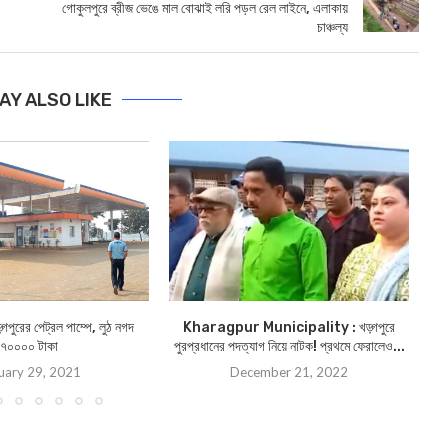
গোকুলপুরে ব্রীজ ভেঙে মাল বোঝাই লরি পড়ল রেল লাইনে, এলাকায়
চাঞ্চল্য
AY ALSO LIKE
ড়্গপুরের পেট্রল পাম্পে, লুঠ নগদ
Kharagpur Municipality : খড়্গপুরে
Pas
৭০০০০ টাকা
পুরপ্রধানের পদত্যাগ নিয়ে নাটক! প্রথমে ফেরালেও...
uary 29, 2021
December 21, 2022