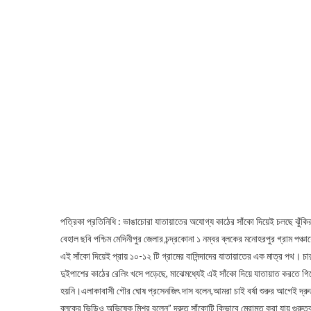
পত্রিকা প্রতিনিধি : ভাঙাচোরা যাতায়াতের অযোগ্য কাঠের সাঁকো দিয়েই চলছে ঝুঁকি
বেহাল ছবি পশ্চিম মেদিনীপুর জেলার চন্দ্রকোনা ১ নম্বর ব্লকের মনোহরপুর গ্রাম পঞ্চ
এই সাঁকো দিয়েই প্রায় ১০-১২ টি গ্রামের বাসিন্দাদের যাতায়াতের এক মাত্র পথ। চ
দুইপাশের কাঠের রেলিং খসে পড়েছে, মাঝেমধ্যেই এই সাঁকো দিয়ে যাতায়াত করতে গিয়
হয়নি।এলাকাবাসী গৌর ঘোষ প্রসেনজিৎ দাস বলেন,আমরা চাই বর্ষা শুরুর আগেই দ্রু
ব্লকের ভিডিও অভিষেক মিশ্র বলেন” দ্রুত সাঁকোটি কিভাবে মেরামত করা যায় গুরুত