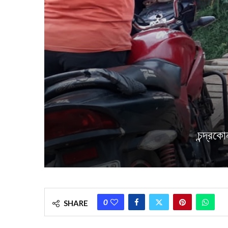
চন্দ্রক
0
SHARE