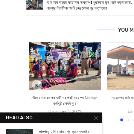
হু হু করে বাড়ছে করোনার সংক্রমণ! পুরসভার মূল গেটে পড়ল তালা,
বন্ধের নির্দেশিকা জারি চন্দ্রকোনা পুর কতৃপক্ষের
YOU M
নদীয়ায় ভয়াবহ পথ দুর্ঘটনার পরই ফের পথ নিরাপত্তা
প্রকাশ্যে গুলি খ
কর্মসূচী মেদিনীপুরে
December 1, 2021
Jan
READ ALSO
লালগড়ে হাতির হানা, প্রাক্তন বনকর্মীর