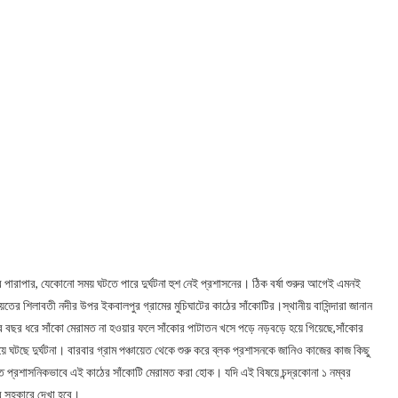
র পারাপার, যেকোনো সময় ঘটতে পারে দুর্ঘটনা হুশ নেই প্রশাসনের। ঠিক বর্ষা শুরুর আগেই এমনই
ায়েতের শিলাবতী নদীর উপর ইকবালপুর গ্রামের মুচিঘাটের কাঠের সাঁকোটির।স্থানীয় বাসিন্দারা জানান
ার বছর ধরে সাঁকো মেরামত না হওয়ার ফলে সাঁকোর পাটাতন খসে পড়ে নড়বড়ে হয়ে গিয়েছে,সাঁকোর
ে ঘটছে দুর্ঘটনা। বারবার গ্রাম পঞ্চায়েত থেকে শুরু করে ব্লক প্রশাসনকে জানিও কাজের কাজ কিছু
ত প্রশাসনিকভাবে এই কাঠের সাঁকোটি মেরামত করা হোক। যদি এই বিষয়ে চন্দ্রকোনা ১ নম্বর
্ব সহকারে দেখা হবে।