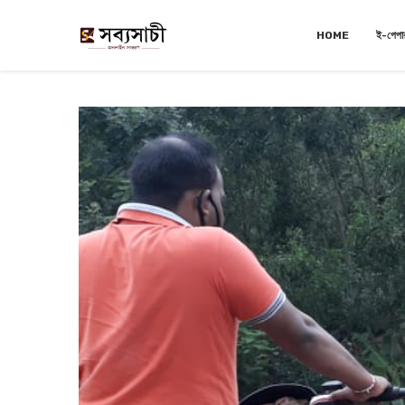
HOME
ই-পেপা