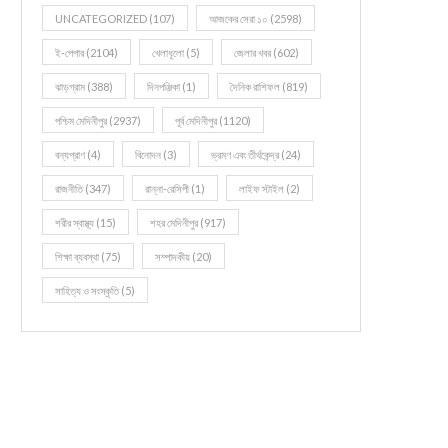
UNCATEGORIZED
(107)
আজকের সেরা ১০
(2598)
ই-পেপার
(2104)
খেলাধূলো
(5)
জেলার খবর
(602)
ঝাড়গ্রাম
(388)
দিনপঞ্জিকা
(1)
দৈনিক রাশিফল
(819)
পশ্চিম মেদিনীপুর
(2937)
পূর্ব মেদিনীপুর
(1120)
বন্যপ্রাণ
(4)
বিনোদন
(3)
ভ্রমণ এবং তীর্থকেন্দ্র
(24)
রাজনীতি
(347)
রান্না-রেসিপী
(1)
লাইফ স্টাইল
(2)
শরীর স্বাস্থ্য
(15)
শহর মেদিনীপুর
(917)
শিক্ষা ব্যবস্থা
(75)
সম্পাদকীয়
(20)
সাহিত্য ও সংস্কৃতি
(5)