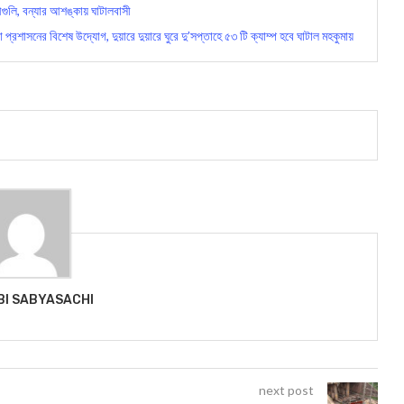
ীগুলি, বন্যার আশঙ্কায় ঘাটালবাসী
সনের বিশেষ উদ্যোগ, দুয়ারে দুয়ারে ঘুরে দু’সপ্তাহে ৫৩ টি ক্যাম্প হবে ঘাটাল মহকুমায়
BI SABYASACHI
next post