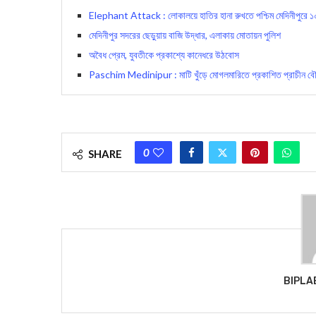
Elephant Attack : লোকালয়ে হাতির হানা রুখতে পশ্চিম মেদিনীপুরে ১০
মেদিনীপুর সদরের ছেড়ুয়ায় বাজি উদ্ধার, এলাকায় মোতায়ন পুলিশ
অবৈধ প্রেম, যুবতীকে প্রকাশ্যে কানেধরে উঠবোস
Paschim Medinipur : মাটি খুঁড়ে মোগলমারিতে প্রকাশিত প্রাচীন বৌদ্
0
SHARE
BIPLA