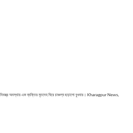
ে বিবস্ত্র অবস্থায় এক ব্যক্তির মৃতদেহ ঘিরে চাঞ্চল্য ছড়ালো বুধবার। Kharagpur News,