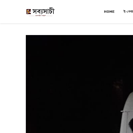
HOME
ই-পেপা