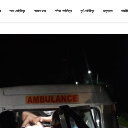
র
শহর মেদিনীপুর
জেলার খবর
পশ্চিম মেদিনীপুর
পূর্ব মেদিনীপুর
ঝাড়গ্রাম
রাজনী