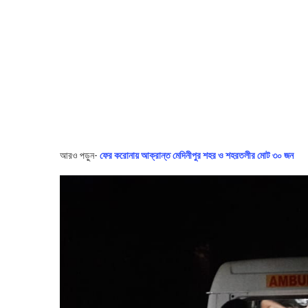
আরও পড়ুন-
ফের করোনায় আক্রান্ত মেদিনীপুর শহর ও শহরতলীর মোট ৩০ জন