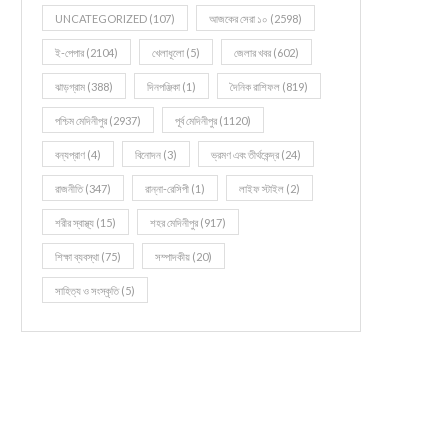
UNCATEGORIZED
(107)
আজকের সেরা ১০
(2598)
ই-পেপার
(2104)
খেলাধূলো
(5)
জেলার খবর
(602)
ঝাড়গ্রাম
(388)
দিনপঞ্জিকা
(1)
দৈনিক রাশিফল
(819)
পশ্চিম মেদিনীপুর
(2937)
পূর্ব মেদিনীপুর
(1120)
বন্যপ্রাণ
(4)
বিনোদন
(3)
ভ্রমণ এবং তীর্থকেন্দ্র
(24)
রাজনীতি
(347)
রান্না-রেসিপী
(1)
লাইফ স্টাইল
(2)
শরীর স্বাস্থ্য
(15)
শহর মেদিনীপুর
(917)
শিক্ষা ব্যবস্থা
(75)
সম্পাদকীয়
(20)
সাহিত্য ও সংস্কৃতি
(5)