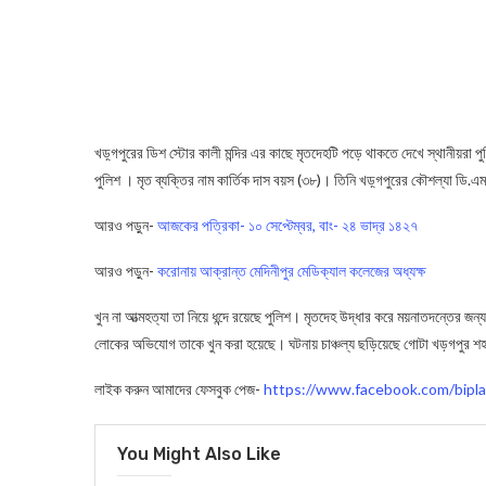
খড়্গপুরের ডিশ স্টোর কালী মন্দির এর কাছে মৃতদেহটি পড়ে থাকতে দেখে স্থানীয়রা
পুলিশ । মৃত ব্যক্তির নাম কার্তিক দাস বয়স (৩৮)। তিনি খড়্গপুরের কৌশল্যা ড
আরও পড়ুন-
আজকের পত্রিকা- ১০ সেপ্টেম্বর, বাং- ২৪ ভাদ্র ১৪২৭
আরও পড়ুন-
করোনায় আক্রান্ত মেদিনীপুর মেডিক্যাল কলেজের অধ্যক্ষ
খুন না আত্মহত্যা তা নিয়ে ধন্দে রয়েছে পুলিশ। মৃতদেহ উদ্ধার করে ময়নাতদন্তের 
লোকের অভিযোগ তাকে খুন করা হয়েছে। ঘটনায় চাঞ্চল্য ছড়িয়েছে গোটা খড়গপুর শ
লাইক করুন আমাদের ফেসবুক পেজ-
https://www.facebook.com/bipla
You Might Also Like