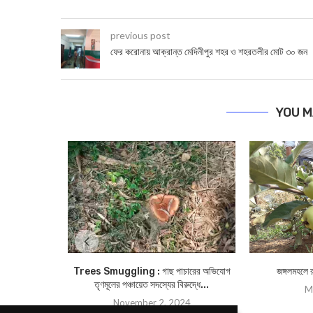
previous post
ফের করোনায় আক্রান্ত মেদিনীপুর শহর ও শহরতলীর মোট ৩০ জন
YOU M
Trees Smuggling : গাছ পাচারের অভিযোগ
জঙ্গলমহলে
তৃণমূলের পঞ্চায়েত সদস্যের বিরুদ্ধে...
M
November 2, 2024