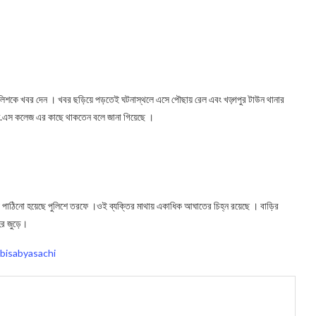
 পুলিশকে খবর দেন । খবর ছড়িয়ে পড়তেই ঘটনাস্থলে এসে পৌছায় রেল এবং খড়্গপুর টাউন থানার
ি.এম.এস কলেজ এর কাছে থাকতেন বলে জানা গিয়েছে ।
জন্য পাঠিনো হয়েছে পুলিশে তরফে ।ওই ব্যক্তির মাথায় একাধিক আঘাতের চিহ্ন রয়েছে । বাড়ির
হর জুড়ে।
bisabyasachi