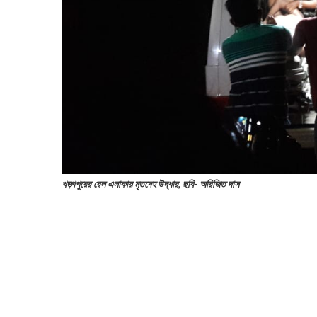
খড়্গপুরের রেল এলাকায় মৃতদেহ উদ্ধার, ছবি- অরিজিত দাস