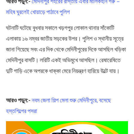
আরও পড়ুন:-
মেদিনীপুর শহরের রাস্তায় এবার মালিকহীন গরু –
মহিষ ঘুরলেই খোয়াড়ে পাঠাবে পুলিশ
ঘটনাটি ঘটেছে বুধবার সকালে খড়গপুর লোকাল থানার সাঁকোটি
এলাকায় ১৬ নম্বর জাতীয় সড়কের উপর। পুলিশ ও স্থানীয় সূত্রে
জানা গিয়েছে সবং এর দিক থেকে মেদিনীপুরের দিকে আসছিল খড়িকা
মেদিনীপুর বাসটি। লরিটি একই অভিমুখে আসছিল। রেষারেষিতে
দুটি গাড়ি একে অপরকে ধাক্কা মেরে নিয়ন্ত্রণ হারিয়ে উল্টে যায়।
Road Accident
আরও পড়ুন:-
নবম জেলা শিল্প মেলা শুরু মেদিনীপুরে, বসেছে
হস্তশিল্পের পসরা