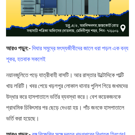
আরও পড়ুন:-
দিঘার সমুদ্রে মৎস্যজীবীদের জালে ধরা পড়ল এক বন্য
শূকর, হতবাক সকলেই
নয়ানজুলিতে পড়ে যাত্রীবাহী বাসটি। আর রাস্তার উল্টোদিকে পাল্টি
খায় লরিটি। খবর পেয়ে খড়গপুর লোকাল থানার পুলিশ গিয়ে জখমদের
উদ্ধার করে হাসপাতালে ভর্তির ব্যবস্থা করে। বেশ কয়েকজনকে
প্রাথমিক চিকিৎসার পর ছেড়ে দেওয়া হয়। পাঁচ জনকে হাসপাতালে
ভর্তি করা হয়েছে।
আরও পড়ুন:-
বঙ্গ বিজেপির সঙ্গে দূরত্ব খড়্গপুরের বিধায়ক হিরণের!