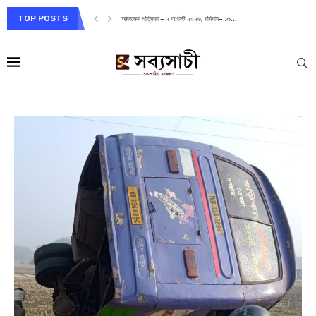
TOP POSTS
আজকের পত্রিকা – ২ আগস্ট ২০২৬, রবিবার– ১৬...