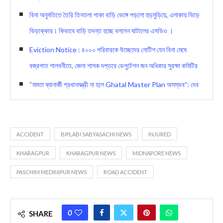
বিনা অনুমতিতে তৈরি তিনতলা পাকা বাড়ি ভেঙ্গে পড়লো হুড়মুড়িয়ে, এলাকায় ভিড়ে
ভিড়াক্কার। কিভাবে বাড়ি তদন্ত হচ্ছে বললেন ঘাটালের এসডিও ।
Eviction Notice : ৪০০০ পরিবারকে উচ্ছেদের নোটিশ যেন বিনা মেঘে
বজ্রপাত শালবনীতে, জেলা শাসক দপ্তরে ডেপুটেশন জন অধিকার সুরক্ষা কমিটির
“মমতা ব্যানার্জী প্রধানমন্ত্রী না হলে Ghatal Master Plan অসম্ভব”: দেব
ACCIDENT
BIPLABI SABYASACHI NEWS
INJURED
KHARAGPUR
KHARAGPUR NEWS
MIDNAPORE NEWS
PASCHIM MEDINIPUR NEWS
ROAD ACCIDENT
0
SHARE