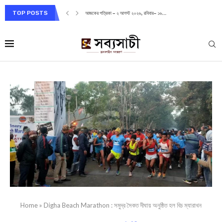
TOP POSTS
আজকের পত্রিকা – ২ আগস্ট ২০২৬, রবিবার– ১৬...
Home
»
Digha Beach Marathon : সমুদ্র সৈকত দীঘায় অনুষ্ঠিত হল বিচ ম্যারাথন