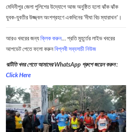
মেদিনীপুর জেলা পুলিশের উদ্যোগে আজ অনুষ্ঠিত হলো ঝাঁক ঝাঁক
যুবক-যুবতীর উজ্জ্বল অংশগ্রহণে একদিনের ‘দীঘা বিচ ম্যারাথন’।
আরও খবরের জন্য
ক্লিক করুন
… প্রতি মুহূর্তের লাইভ খবরের
আপডেট পেতে ফলো করুন
বিপ্লবী সব্যসাচী নিউজ
ঝটিতি খবর পেতে আমাদের WhatsApp গ্রুপে জয়েন করুন :
Click Here