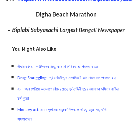
Digha Beach Marathon
– Biplabi Sabyasachi Largest
Bengali Newspaper
You Might Also Like
দীঘায় বর্ষবরণে পর্যটকদের ভিড়, করোনা বিধি ভেঙে গ্রেফতার ৩০
Drug Smuggling : পূর্ব মেদিনীপুরে লক্ষাধিক টাকার মাদক সহ গ্রেফতার ২
২৮০ বছর পেরিয়ে অক্লেশে বেঁচে রয়েছে পূর্ব মেদিনীপুরের নয়াপাড়া জমিদার বাড়ির
দুর্গাপুজো
Monkey attack : ক্লাসরুমে ঢুকে শিক্ষককে আঁচড় হনুমানের, ভর্তি
হাসপাতালে