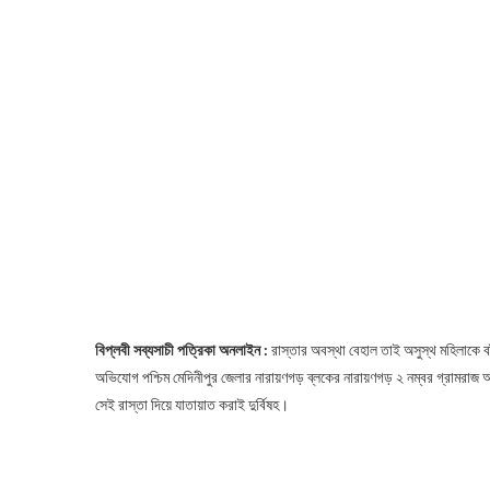
বিপ্লবী সব্যসাচী পত্রিকা অনলাইন :
রাস্তার অবস্থা বেহাল তাই অসুস্থ মহিলাকে বাঁ
অভিযোগ পশ্চিম মেদিনীপুর জেলার নারায়ণগড় ব্লকের নারায়ণগড় ২ নম্বর গ্রামরাজ
সেই রাস্তা দিয়ে যাতায়াত করাই দুর্বিষহ।