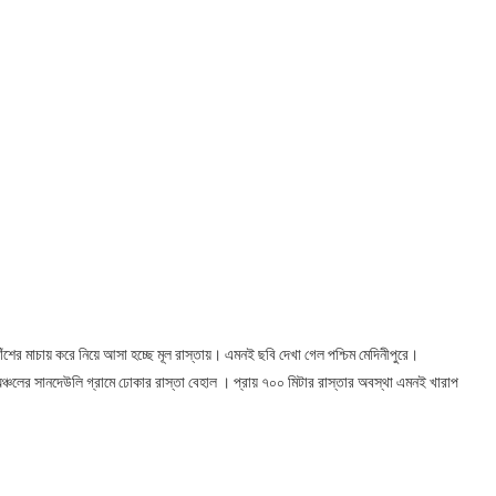
শের মাচায় করে নিয়ে আসা হচ্ছে মূল রাস্তায়। এমনই ছবি দেখা গেল পশ্চিম মেদিনীপুরে।
 অঞ্চলের সানদেউলি গ্রামে ঢোকার রাস্তা বেহাল । প্রায় ৭০০ মিটার রাস্তার অবস্থা এমনই খারাপ