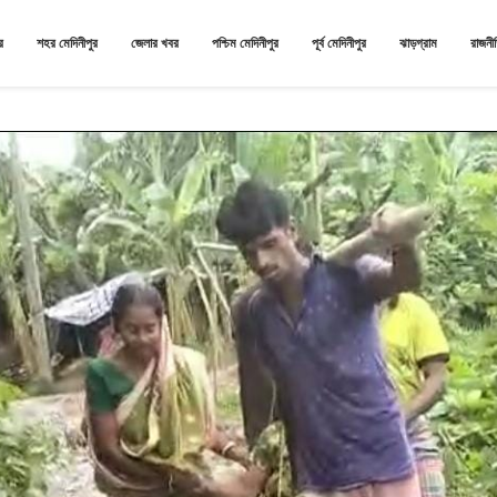
র
শহর মেদিনীপুর
জেলার খবর
পশ্চিম মেদিনীপুর
পূর্ব মেদিনীপুর
ঝাড়গ্রাম
রাজনী