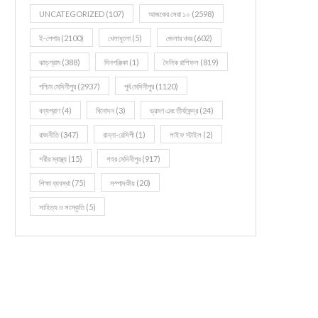
UNCATEGORIZED
(107)
আজকের সেরা ১০
(2598)
ই-পেপার
(2100)
খেলাধূলো
(5)
জেলার খবর
(602)
ঝাড়গ্রাম
(388)
দিনপঞ্জিকা
(1)
দৈনিক রাশিফল
(819)
পশ্চিম মেদিনীপুর
(2937)
পূর্ব মেদিনীপুর
(1120)
বন্যপ্রাণ
(4)
বিনোদন
(3)
ভ্রমণ এবং তীর্থকেন্দ্র
(24)
রাজনীতি
(347)
রান্না-রেসিপী
(1)
লাইফ স্টাইল
(2)
শরীর স্বাস্থ্য
(15)
শহর মেদিনীপুর
(917)
শিক্ষা ব্যবস্থা
(75)
সম্পাদকীয়
(20)
সাহিত্য ও সংস্কৃতি
(5)