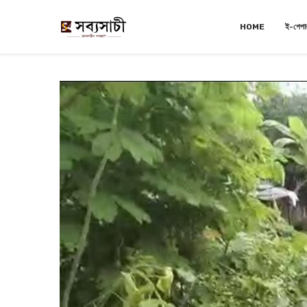
HOME
ই-পেপা