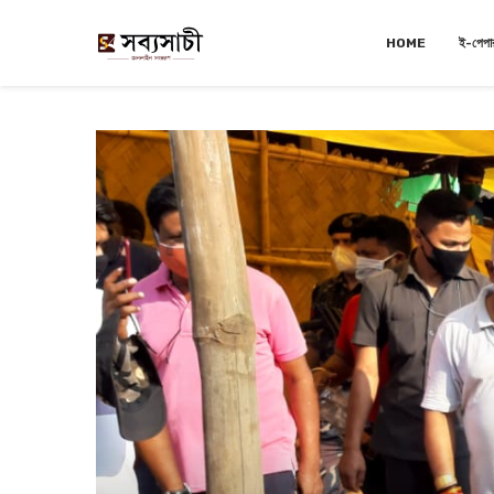
HOME
ই-পেপা