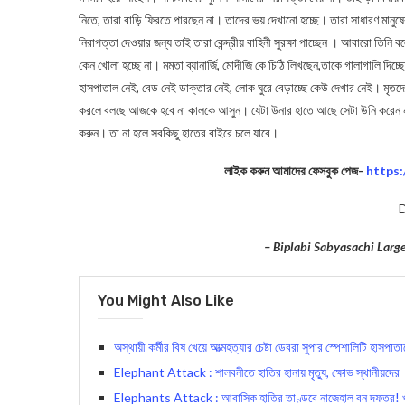
নিতে, তারা বাড়ি ফিরতে পারছেন না। তাদের ভয় দেখানো হচ্ছে। তারা সাধারণ মানু
নিরাপত্তা দেওয়ার জন্য তাই তারা কেন্দ্রীয় বাহিনী সুরক্ষা পাচ্ছেন । আবারো তিনি 
কেন খোলা হচ্ছে না। মমতা ব্যানার্জি, মোদীজি কে চিঠি লিখছেন,তাকে গালাগালি দিচ্ছ
হাসপাতাল নেই, বেড নেই ডাক্তার নেই, লোক ঘুরে বেড়াচ্ছে কেউ দেখার নেই। মৃতদ
করলে বলছে আজকে হবে না কালকে আসুন। যেটা উনার হাতে আছে সেটা উনি করেন ন
করুন। তা না হলে সবকিছু হাতের বাইরে চলে যাবে।
লাইক করুন আমাদের ফেসবুক পেজ-
https
D
– Biplabi Sabyasachi Lar
You Might Also Like
অস্থায়ী কর্মীর বিষ খেয়ে আত্মহত্যার চেষ্টা ডেবরা সুপার স্পেশালিটি হাসপাতালে
Elephant Attack : শালবনীতে হাতির হানায় মৃত্যু, ক্ষোভ স্থানীয়দের
Elephants Attack : আবাসিক হাতির তাণ্ডবে নাজেহাল বন দফতর! খাবা