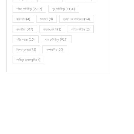
পশ্চিম মেদিনীপুর
(2937)
পূর্ব মেদিনীপুর
(1120)
বন্যপ্রাণ
(4)
বিনোদন
(3)
ভ্রমণ এবং তীর্থকেন্দ্র
(24)
রাজনীতি
(347)
রান্না-রেসিপী
(1)
লাইফ স্টাইল
(2)
শরীর স্বাস্থ্য
(15)
শহর মেদিনীপুর
(917)
শিক্ষা ব্যবস্থা
(75)
সম্পাদকীয়
(20)
সাহিত্য ও সংস্কৃতি
(5)