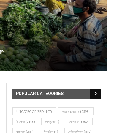
ীপ
POPULAR CATEGORIES
UNCATEGORIZED
(107)
আজকের সেরা ১০
(2598)
ই-পেপার
(2100)
খেলাধূলো
(5)
জেলার খবর
(602)
ঝাড়গ্রাম
(388)
দিনপঞ্জিকা
(1)
দৈনিক রাশিফল
(819)