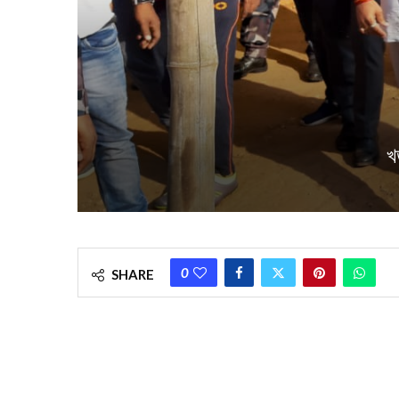
খ
0
SHARE