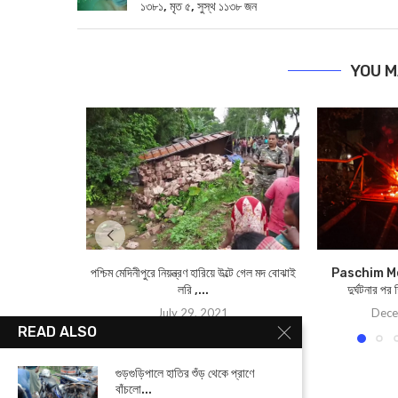
১৩৮১, মৃত ৫, সুস্থ ১১৩৮ জন
YOU M
পশ্চিম মেদিনীপুরে নিয়ন্ত্রণ হারিয়ে উল্টে গেল মদ বোঝাই
Paschim Med
লরি ,...
দুর্ঘটনার পর
July 29, 2021
Dece
READ ALSO
গুড়গুড়িপালে হাতির শুঁড় থেকে প্রাণে
বাঁচলো...