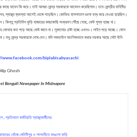
ষের কাছে যাবেন কি করে। তাই আমরা কেন্দ্র সরকারকে আবেদন করেছিলাম। তবে কেন্দ্রীয় বাহিনীর
বলেন, স্বাস্থ্য ব্যবস্থা আগেই ভেঙ্গে পড়েছিল। কোভিড হাসপাতাল গুলো বন্ধ করে দেওয়া হয়েছিল।
েন। কিন্তু প্রতিদিন কুড়ি হাজারের কাছাকাছি সংক্রমণ পৌঁছে গেছে, কেউ সুস্থ হচ্ছে না।
েহ কোথায় কত পড়ে আছে কেউ জানে না। লুকানোর চেষ্টা হচ্ছে এখনও। লাইন পড়ে যাচ্ছে। ফোন
া। শুধু কেন্দ্র সরকারকে দোষ দেন। যদি লকডাউন আংশিকভাবে করার দরকার আছে সেটা উনি
://www.facebook.com/biplabisabyasachi
ilip Ghosh
gest Bengali Newspaper In Midnapore
 , প্রতিবাদে কর্মবিরতি স্বাস্থ্যকর্মীদের
রের খোঁজে মেদিনীপুর ও শালবনীতে ভাঙলো বাড়ি