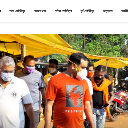
র
শহর মেদিনীপুর
জেলার খবর
পশ্চিম মেদিনীপুর
পূর্ব মেদিনীপুর
ঝাড়গ্রাম
রাজনী