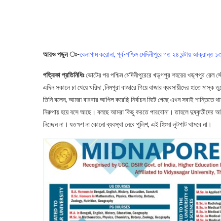
আরও পড়ুন ঃ-
বেলাগাম করোনা, পূর্ব-পশ্চিম মেদিনীপুরে গত ২৪ ঘন্টায় আক্রান্ত 
পত্রিকা প্রতিনিধিঃ
ভোটের পর পশ্চিম মেদিনীপুরেরে খড়্গপুর শহরের খড়্গপুর রেল 
এদিন সকালে চা খেয়ে খরিদা ,নিমপুরা বাজারে গিয়ে বাজার ব্যবসায়ীদের হাতে মাস্ক ত
তিনি বলেন, আমরা বারবার আপিল করেছি নির্বাচন মিটে গেছে এখন সবাই শান্তিতে থা
নিরুপায় হয়ে বসে আছে। বলছে আমরা কিছু করতে পারবোনা। তাহলে দুষ্কৃতীদের আটক
নিচ্ছেন না। যতক্ষণ না কোনো ব্যবস্থা নেবে পুলিশ, এই হিংসা লুটপাট থামবে না।