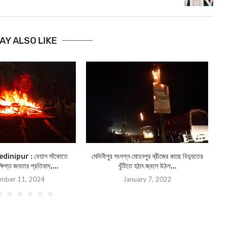
AY ALSO LIKE
inipur : বেহাল সাঁকোতে
মেদিনীপুর সংলগ্ন মোহনপুর ব্রীজের কাছে বিদ্যুতের
 ক্ষিপ্ত জনতার প্রতিবাদ,...
খুঁটিতে হঠাৎ জ্বলে উঠল...
mber 11, 2024
January 7, 2022