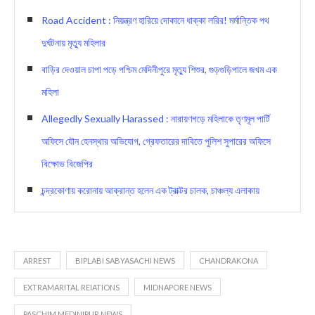
Road Accident : নিয়ন্ত্রণ হারিয়ে দোকানে ধাক্কা লরির! মর্মান্তিক পথ
দুর্ঘটনায় মৃত্যু মহিলার
বাড়ির দেওয়াল চাপা পড়ে পশ্চিম মেদিনীপুরে মৃত্যু শিশুর, গুড়গুড়িপালে জখম এক
মহিলা
Allegedly Sexually Harassed : নারায়ণগড়ে মহিলাকে তৃণমূল পার্টি
অফিসে যৌন হেনস্থার অভিযোগ, গ্রেফতারের দাবিতে পুলিশ সুপারের অফিসে
বিক্ষোভ বিজেপির
চন্দ্রকোণায় করোনায় আক্রান্ত হলেন এক ট্রাক্টর চালক, চাঞ্চল্য এলাকায়
ARREST
BIPLABI SABYASACHI NEWS
CHANDRAKONA
EXTRAMARITAL REIATIONS
MIDNAPORE NEWS
PASCHIM MEDINIPUR NEWS