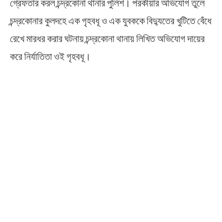
গ্রেফতার করল চন্দ্রকোনা থানার পুলিশ। পরকীয়ার অভিযোগ তুলে
চন্দ্রকোনার কুলদহে এক গৃহবধূ ও এক যুবককে বিদ্যুতের খুটিতে বেঁধে
রেখে মারধর করার ঘটনায় চন্দ্রকোনা থানায় লিখিত অভিযোগ দায়ের
করে নির্যাতিতা ওই গৃহবধূ।