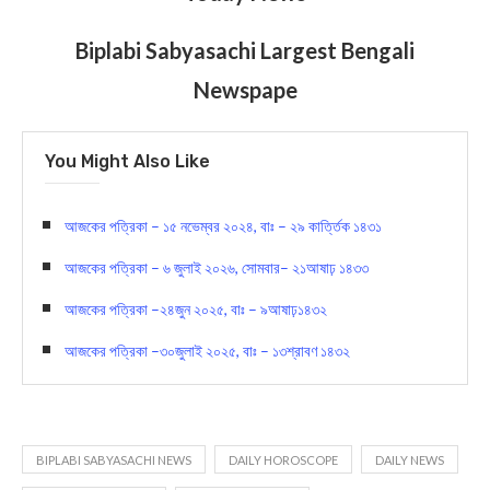
Biplabi Sabyasachi Largest Bengali
Newspape
You Might Also Like
আজকের পত্রিকা – ১৫ নভেম্বর ২০২৪, বাঃ – ২৯ কার্ত্তিক ১৪৩১
আজকের পত্রিকা – ৬ জুলাই ২০২৬, সোমবার– ২১আষাঢ় ১৪৩৩
আজকের পত্রিকা –২৪জুন ২০২৫, বাঃ – ৯আষাঢ়১৪৩২
আজকের পত্রিকা –৩০জুলাই ২০২৫, বাঃ – ১৩শ্রাবণ ১৪৩২
BIPLABI SABYASACHI NEWS
DAILY HOROSCOPE
DAILY NEWS