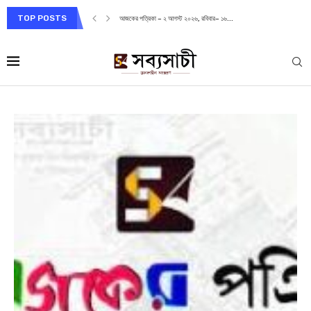
TOP POSTS
আজকের পত্রিকা – ২ আগস্ট ২০২৬, রবিবার– ১৬...