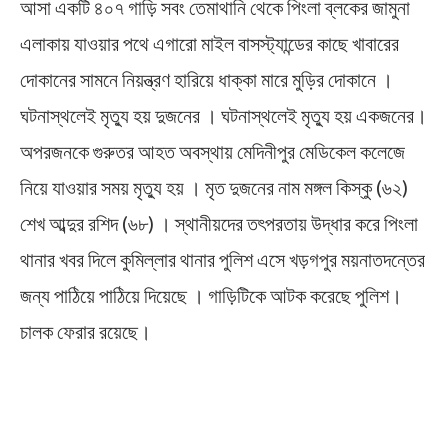
আসা একটি ৪০৭ গাড়ি সবং তেমাথানি থেকে পিংলা ব্লকের জামুনা
এলাকায় যাওয়ার পথে এগারো মাইল বাসস্ট্যান্ডের কাছে খাবারের
দোকানের সামনে নিয়ন্ত্রণ হারিয়ে ধাক্কা মারে মুড়ির দোকানে ।
ঘটনাস্থলেই মৃত্যু হয় দুজনের । ঘটনাস্থলেই মৃত্যু হয় একজনের।
অপরজনকে গুরুতর আহত অবস্থায় মেদিনীপুর মেডিকেল কলেজে
নিয়ে যাওয়ার সময় মৃত্যু হয় । মৃত দুজনের নাম মঙ্গল কিস্কু (৬২)
শেখ আব্দুর রশিদ (৬৮) । স্থানীয়দের তৎপরতায় উদ্ধার করে পিংলা
থানার খবর দিলে কুমিল্লার থানার পুলিশ এসে খড়গপুর ময়নাতদন্তের
জন্য পাঠিয়ে পাঠিয়ে দিয়েছে । গাড়িটিকে আটক করেছে পুলিশ।
চালক ফেরার রয়েছে।