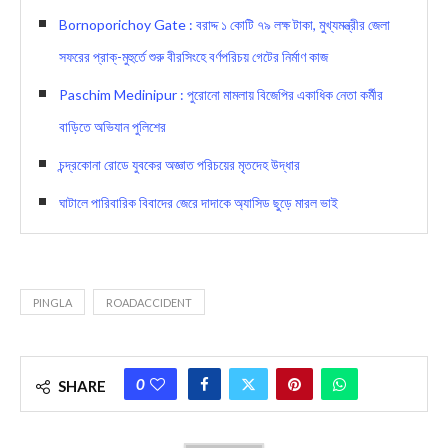
Bornoporichoy Gate : বরাদ্দ ১ কোটি ৭৯ লক্ষ টাকা, মুখ্যমন্ত্রীর জেলা
সফরের প্রাক্-মুহুর্তে শুরু বীরসিংহে বর্ণপরিচয় গেটের নির্মাণ কাজ
Paschim Medinipur : পুরোনো মামলায় বিজেপির একাধিক নেতা কর্মীর
বাড়িতে অভিযান পুলিশের
চন্দ্রকোনা রোডে যুবকের অজ্ঞাত পরিচয়ের মৃতদেহ উদ্ধার
ঘাটালে পারিবারিক বিবাদের জেরে দাদাকে অ্যাসিড ছুড়ে মারল ভাই
PINGLA
ROADACCIDENT
0
SHARE