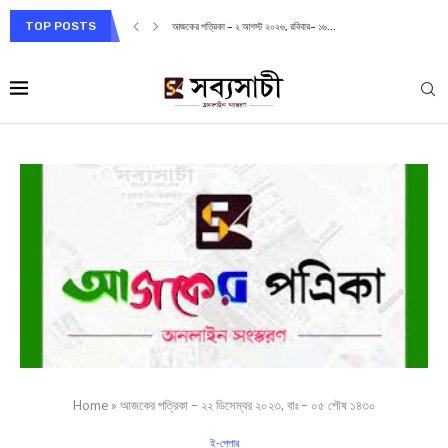
TOP POSTS
আজকের পত্রিকা – ২ আগস্ট ২০২৬, রবিবার– ১৬...
Home
»
আজকের পত্রিকা – ২২ ডিসেম্বর ২০২৩, বাঃ – ০৫ পৌষ ১৪৩০
ই-পেপার