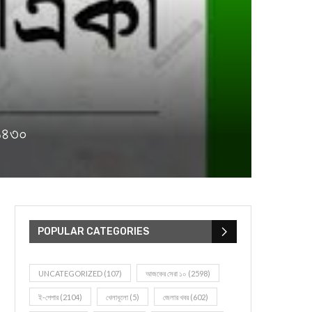
 ১৪৩০
POPULAR CATEGORIES
UNCATEGORIZED
(107)
আজকের সেরা ১০
(2598)
ই-পেপার
(2104)
খেলাধূলো
(5)
জেলার খবর
(602)