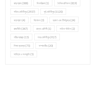
ঝাড়গ্রাম
(388)
দিনপঞ্জিকা
(1)
দৈনিক রাশিফল
(819)
পশ্চিম মেদিনীপুর
(2937)
পূর্ব মেদিনীপুর
(1120)
বন্যপ্রাণ
(4)
বিনোদন
(3)
ভ্রমণ এবং তীর্থকেন্দ্র
(24)
রাজনীতি
(347)
রান্না-রেসিপী
(1)
লাইফ স্টাইল
(2)
শরীর স্বাস্থ্য
(15)
শহর মেদিনীপুর
(917)
শিক্ষা ব্যবস্থা
(75)
সম্পাদকীয়
(20)
সাহিত্য ও সংস্কৃতি
(5)