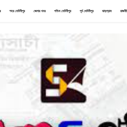
র
শহর মেদিনীপুর
জেলার খবর
পশ্চিম মেদিনীপুর
পূর্ব মেদিনীপুর
ঝাড়গ্রাম
রাজনী