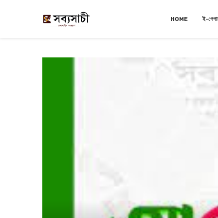
HOME
ই-পেপা